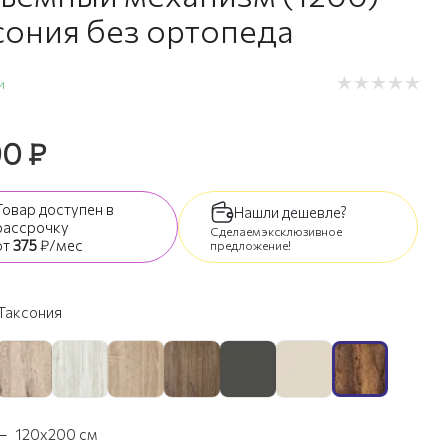
сония без ортопеда
и
90
₽
Товар доступен
в
Нашли дешевле?
рассрочку
Сделаем эксклюзивное
от
375
₽/мес
предложение!
Таксония
—
120х200 см