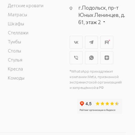
Детские кровати
г.Подольск, пр-т
Матрасы
Юных Ленинцев, д.
61, этаж 2
Шкафы
г. Мытищи, пр-т
Стеллажи
Олимпийский, вл.
Тумбы
29, стр.1, 2 этаж,
Столы
секция Г-1
г. Подольск, ул.
Стулья
Станционная, д. 11
Кресла
*WhatsApp принадлежит
г. Подольск, ул.
компании Meta, признанной
Комоды
Загородная, д. 1
экстремистской организацией
и запрещённой в РФ