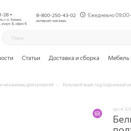
1-28
Ежедневно 09:00-
8-800-250-43-02
, г.о. Химки,
интернет-магазин
, корп. Б, офис 6
вости
Статьи
Доставка и сборка
Мебель 
—
и механизмы для кроватей
Бельевой ящик под подъемный м
арт.#
32
Бел
под