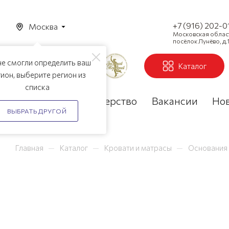
+7 (916) 202-0
Москва
Московская область
посёлок Лунёво, д.1
е смогли определить ваш
Каталог
ион, выберите регион из
списка
Акции
Партнерство
Вакансии
Но
ВЫБРАТЬ ДРУГОЙ
—
—
—
Главная
Каталог
Кровати и матрасы
Основания 