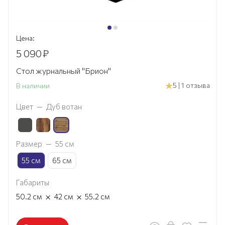
Цена:
5 090
₽
Стол журнальный "Брион"
5 | 1 отзыва
В наличии
Цвет
—
Дуб вотан
Размер
—
55 см
55 см
65 см
Габариты
×
×
50.2
см
42
см
55.2
см