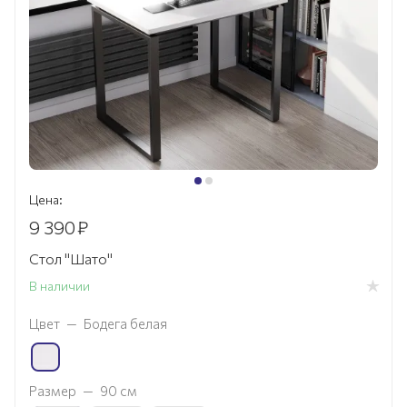
Цена:
9 390
₽
Стол "Шато"
В наличии
Цвет
—
Бодега белая
Размер
—
90 см