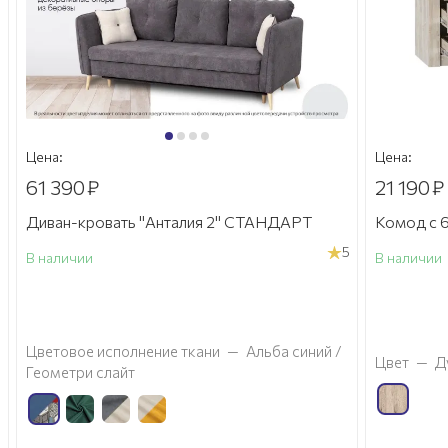
Цена:
Цена:
61 390
₽
21 190
₽
Диван-кровать "Анталия 2" СТАНДАРТ
Комод с 6
5
В наличии
В наличии
а
Цветовое исполнение ткани
—
Альба синий /
Цвет
—
Д
Геометри слайт