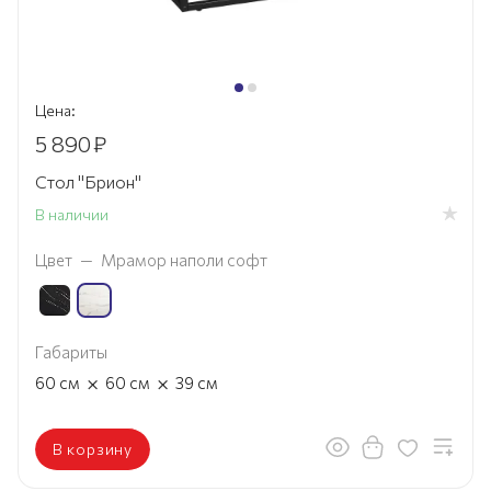
Цена:
5 890
₽
Стол "Брион"
В наличии
Цвет
—
Мрамор наполи софт
Габариты
×
×
60
см
60
см
39
см
В корзину