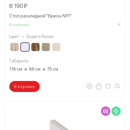
8 190
₽
Стол раскладной "Брион №1"
В наличии
Цвет
—
Бодега белая
Габариты
×
×
116
см
66
см
75
см
В корзину