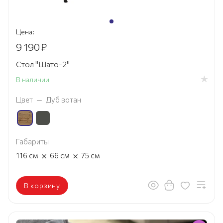
Цена:
9 190
₽
Стол "Шато-2"
В наличии
Цвет
—
Дуб вотан
Габариты
×
×
116
см
66
см
75
см
В корзину