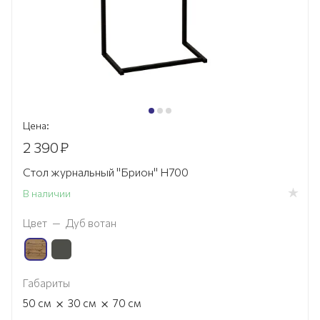
Цена:
2 390
₽
Стол журнальный "Брион" H700
В наличии
Цвет
—
Дуб вотан
Габариты
×
×
50
см
30
см
70
см