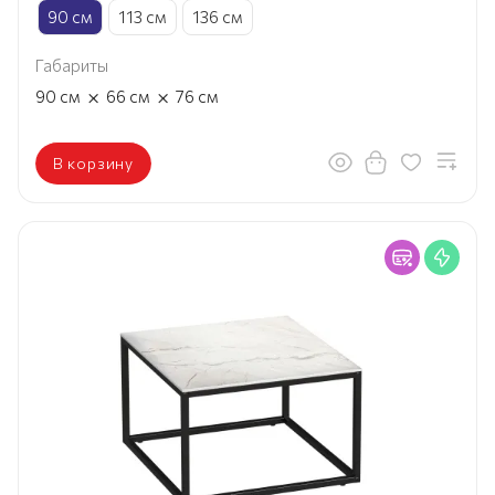
90 см
113 см
136 см
Габариты
×
×
90
см
66
см
76
см
В корзину