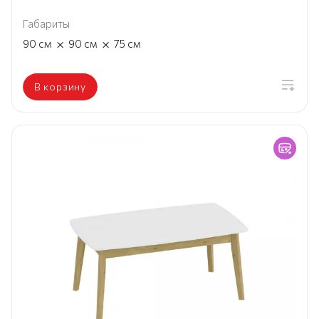
Габариты
×
×
90
см
90
см
75
см
В корзину