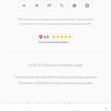
29, стр.1, 2 этаж, секция Г-1
г. Подольск, ул. Станционная, д. 11
г. Подольск, ул. Загородная, д. 1
*WhatsApp принадлежит компании Meta, признанной
экстремистской организацией и запрещённой в РФ
2026 © Фабрика «Мебельград»
Соглашение на обработку персональных данных
Политика обработки персональных данных
Разработка сайта – Веб-Центр