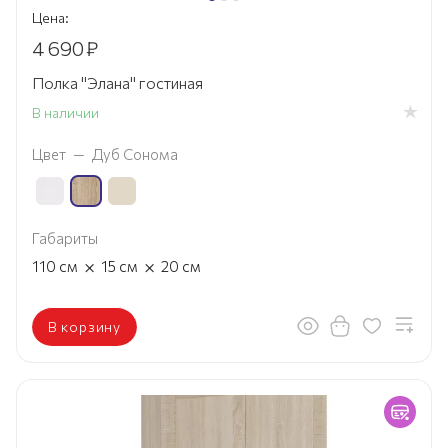
Цена:
4 690
₽
Полка "Элана" гостиная
В наличии
Цвет
—
Дуб Сонома
Габариты
×
×
110
см
15
см
20
см
В корзину