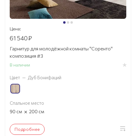
Цена:
61 540
₽
Гарнитур для молодёжной комнаты "Соренто"
композиция #3
В наличии
Цвет
—
Дуб Бонифаций
Спальное место
×
90
см
200
см
Подробнее