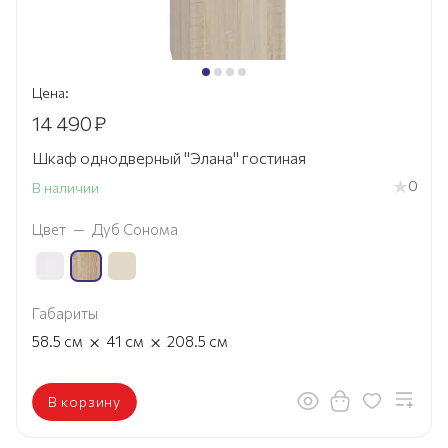
Цена:
14 490
₽
Шкаф однодверный "Элана" гостиная
0
В наличии
Цвет
—
Дуб Сонома
Габариты
×
×
58.5
см
41
см
208.5
см
В корзину