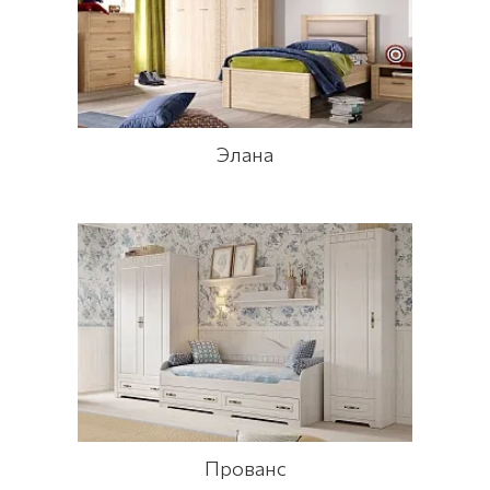
Элана
Прованс