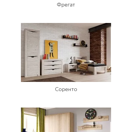
Фрегат
Соренто