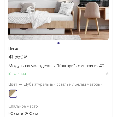
Цена:
41 560
₽
Модульная молодежная "Калгари" композиция #2
В наличии
Цвет
—
Дуб натуральный светлый / Белый матовый
Спальное место
×
90
см
200
см