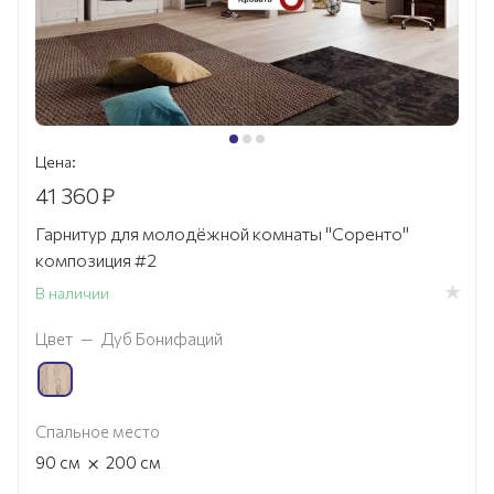
Цена:
41 360
₽
Гарнитур для молодёжной комнаты "Соренто"
композиция #2
В наличии
Цвет
—
Дуб Бонифаций
Спальное место
×
90
см
200
см