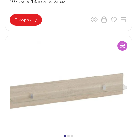
×
×
107
см
18.6
см
25
см
В корзину