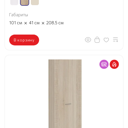
Габариты
×
×
101
см
41
см
208.5
см
В корзину