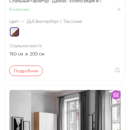
Спальный гарнитур "Даллас" композиция #1
В наличии
Цвет
—
Дуб Винтерберг / Таксония
Спальное место
×
160
см
200
см
Подробнее