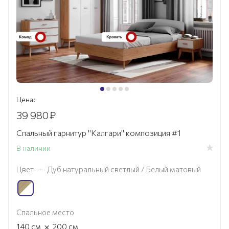
Цена:
39 980
₽
Спальный гарнитур "Калгари" композиция #1
В наличии
Цвет
—
Дуб натуральный светлый / Белый матовый
Спальное место
×
140
см
200
см