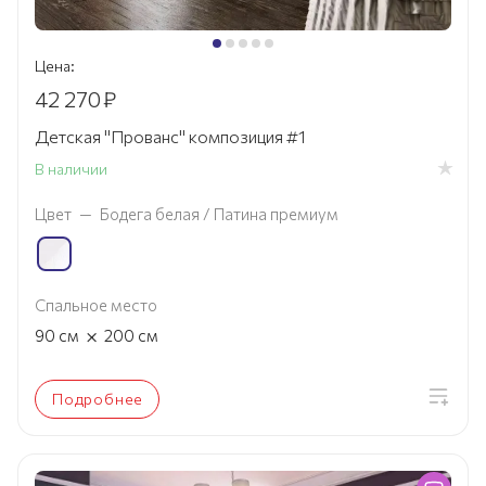
Цена:
42 270
₽
Детская "Прованс" композиция #1
В наличии
Цвет
—
Бодега белая / Патина премиум
Спальное место
×
90
см
200
см
Подробнее