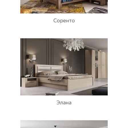
Соренто
Элана