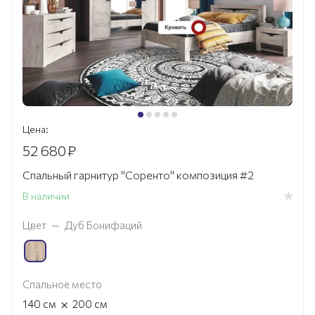
Цена:
52 680
₽
Спальный гарнитур "Соренто" композиция #2
В наличии
Цвет
—
Дуб Бонифаций
Спальное место
×
140
см
200
см