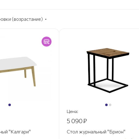
ровки (возрастание)
Цена:
5 090
₽
ный "Калгари"
Стол журнальный "Брион"