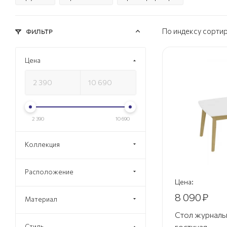
По индексу сорти
ФИЛЬТР
Цена
2 390
10 690
Коллекция
Расположение
Цена:
8 090
₽
Материал
Стол журналь
гостиная
Стиль