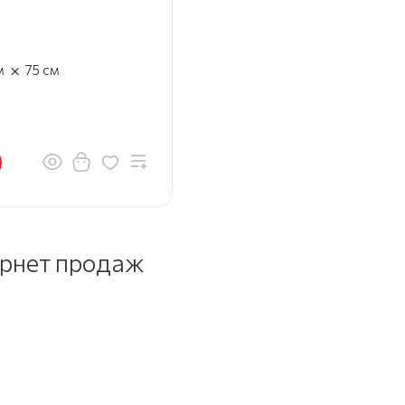
×
м
75
см
ернет продаж