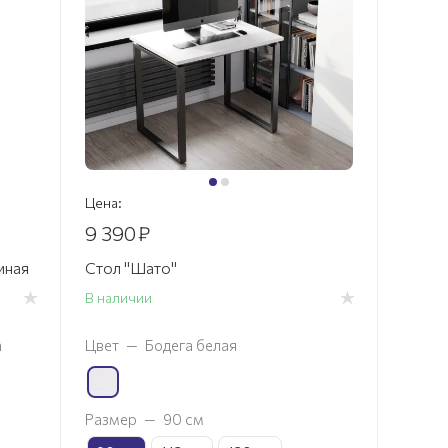
Цена:
9 390
₽
иная
Стол "Шато"
В наличии
а
Цвет
—
Бодега белая
Размер
—
90 см