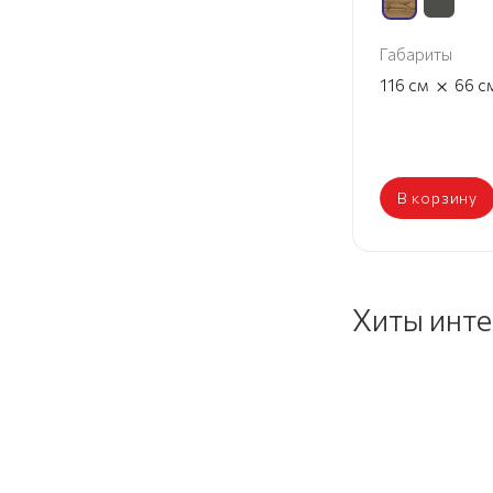
Габариты
×
116
см
66
с
В корзину
Хиты инт