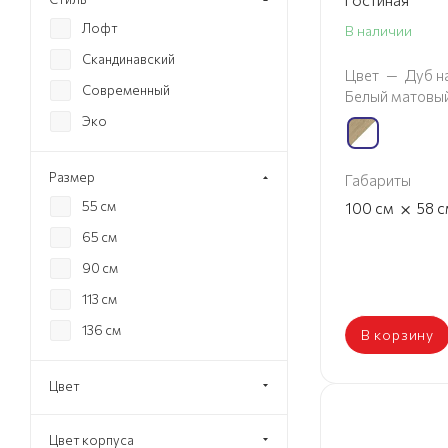
Лофт
В наличии
Скандинавский
Цвет
—
Дуб н
Современный
Белый матовы
Эко
Размер
Габариты
×
55 см
100
см
58
с
65 см
90 см
113 см
136 см
В корзину
Цвет
Цвет корпуса