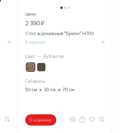
Цена:
2 390
₽
0
Стол журнальный "Брион" H700
В наличии
Цвет
—
Дуб вотан
Габариты
×
×
50
см
30
см
70
см
В корзину