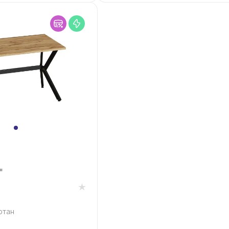
"
отан