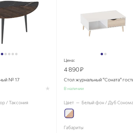
Цена:
4 890
₽
ный № 17
Стол журнальный "Соната" гост
В наличии
р / Таксония
Цвет
—
Белый фон / Дуб Соном
Габариты