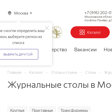
+7 (916) 202-0
Москва
Московская область
посёлок Лунёво, д.1
е смогли определить ваш
Каталог
ион, выберите регион из
списка
Акции
Партнерство
Вакансии
Но
ВЫБРАТЬ ДРУГОЙ
—
—
—
—
Главная
Каталог
Столы и стулья
Столы
Жур
Журнальные столы в Мо
Круглые
Приставные
Трансформеры