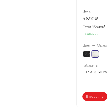
Цена:
5 890
₽
Стол "Брион"
В наличии
Цвет
—
Мрамо
Габариты
×
60
см
60
с
В корзину