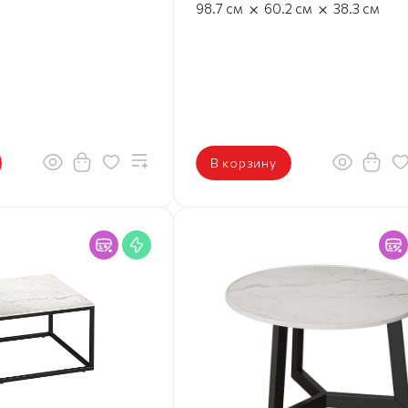
×
×
98.7
см
60.2
см
38.3
см
В корзину