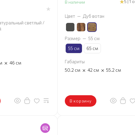
5 | 1
В наличии
Цвет
—
Дуб вотан
атуральный светлый /
й
Размер
—
55 см
55 см
65 см
Габариты
×
м
46
см
×
×
50.2
см
42
см
55.2
см
В корзину