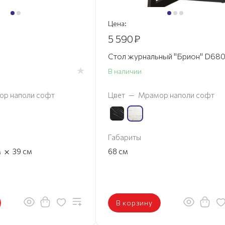
Цена:
5 590
₽
Стол журнальный "Брион" D68
В наличии
р наполи софт
Цвет
—
Мрамор наполи софт
Габариты
×
м
39
см
68
см
В корзину