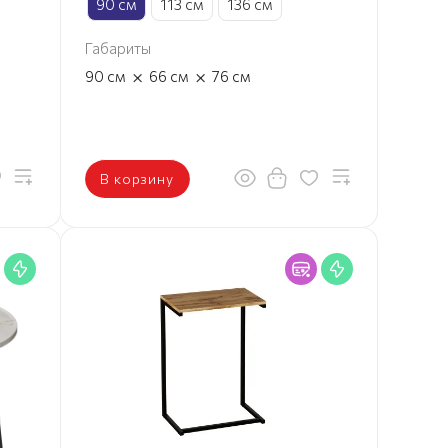
90 см
113 см
136 см
Габариты
×
×
90
см
66
см
76
см
В корзину