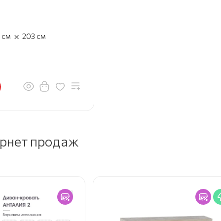
×
5
см
203
см
ернет продаж