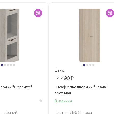
Цена:
14 490
₽
ерный "Соренто"
Шкаф однодверный "Элана"
гостиная
В наличии
онифаций
Цвет
—
Дуб Сонома