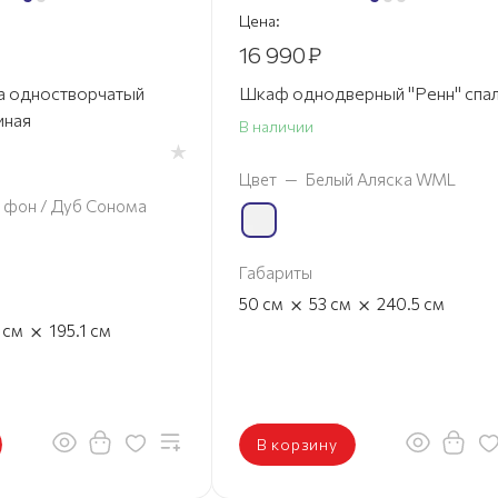
Цена:
16 990
₽
а одностворчатый
Шкаф однодверный "Ренн" спа
иная
В наличии
Цвет
—
Белый Аляска WML
 фон / Дуб Сонома
Габариты
×
×
50
см
53
см
240.5
см
×
1
см
195.1
см
В корзину