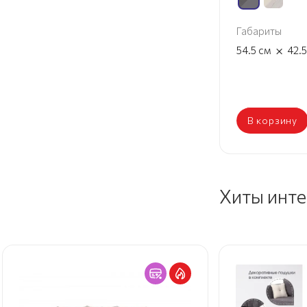
Габариты
×
54.5
см
42.
В корзину
Хиты инт