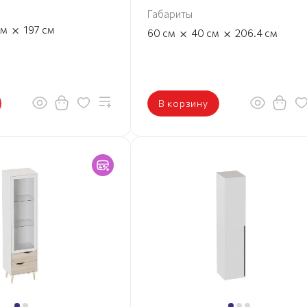
Габариты
×
см
197
см
×
×
60
см
40
см
206.4
см
В корзину