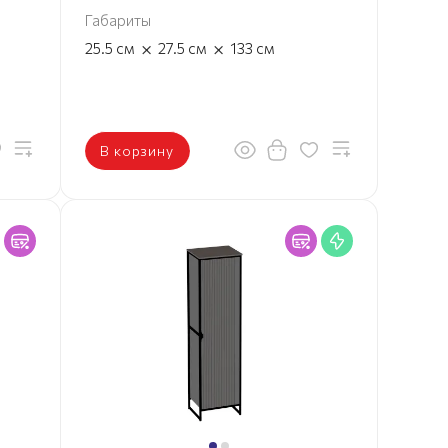
Габариты
×
×
25.5
см
27.5
см
133
см
В корзину