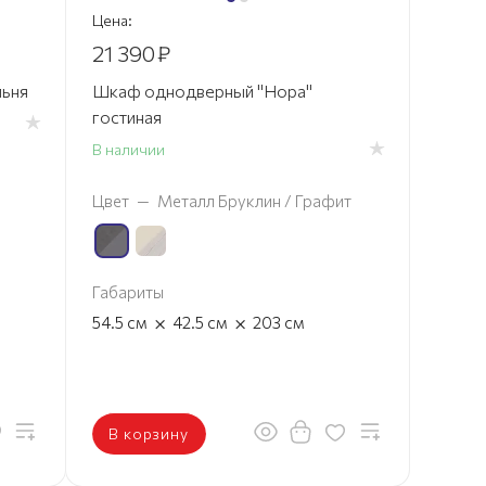
Цена:
21 390
₽
льня
Шкаф однодверный "Нора"
гостиная
В наличии
Цвет
—
Металл Бруклин / Графит
Габариты
×
×
54.5
см
42.5
см
203
см
В корзину