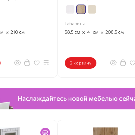
Габариты
×
×
×
см
210
см
58.5
см
41
см
208.5
см
В корзину