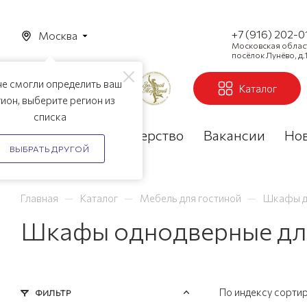
+7 (916) 202-0
Москва
Московская область
посёлок Лунёво, д.1
е смогли определить ваш
Каталог
ион, выберите регион из
списка
Акции
Партнерство
Вакансии
Но
ВЫБРАТЬ ДРУГОЙ
—
—
—
Главная
Каталог
Мебель для гостиной
Шкафы д
Шкафы однодверные для
По индексу сорти
ФИЛЬТР