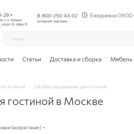
1-28
Ежедневно 09:00-
8-800-250-43-02
, г.о. Химки,
интернет-магазин
, корп. Б, офис 6
вости
Статьи
Доставка и сборка
Мебель 
—
ля гостиной
Шкафы однодверные для гостиной
 гостиной в Москве
ровки (возрастание)