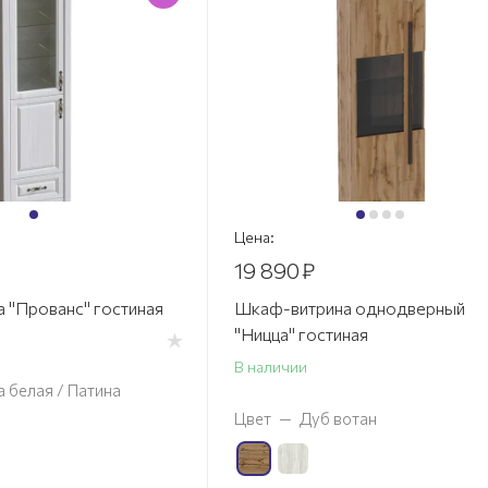
Цена:
19 890
₽
 "Прованс" гостиная
Шкаф-витрина однодверный
"Ницца" гостиная
В наличии
а белая / Патина
Цвет
—
Дуб вотан