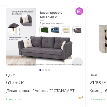
Цена:
Цена:
61 390
₽
21 190
₽
Диван-кровать "Анталия 2" СТАНДАРТ
Комод с 6
5
В наличии
В наличии
а