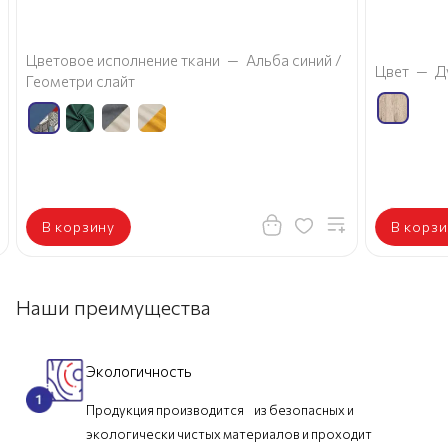
Цветовое исполнение ткани
—
Альба синий /
Цвет
—
Д
Геометри слайт
В корзину
В корзи
Наши преимущества
Экологичность
Продукция производится из безопасных и
экологически чистых материалов и проходит