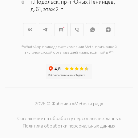
г.Подольск, пр-т Юных Ленинцев,
д. 61, этаж 2
г. Мытищи, пр-т Олимпийский, вл.
29, стр.1, 2 этаж, секция Г-1
г. Подольск, ул. Станционная, д. 11
г. Подольск, ул. Загородная, д. 1
*WhatsApp принадлежит компании Meta, признанной
экстремистской организацией и запрещённой в РФ
2026 © Фабрика «Мебельград»
Соглашение на обработку персональных данных
Политика обработки персональных данных