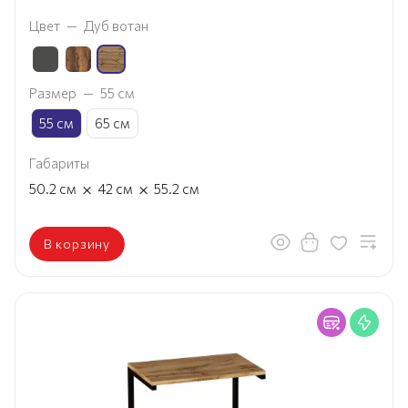
Цвет
—
Дуб вотан
Размер
—
55 см
55 см
65 см
Габариты
×
×
50.2
см
42
см
55.2
см
В корзину