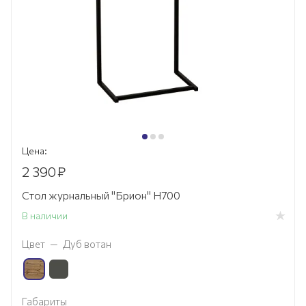
Цена:
2 390
₽
Стол журнальный "Брион" H700
В наличии
Цвет
—
Дуб вотан
Габариты