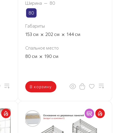
Ширина
—
80
80
Габариты
×
×
153
см
202
см
144
см
Спальное место
×
80
см
190
см
В корзину