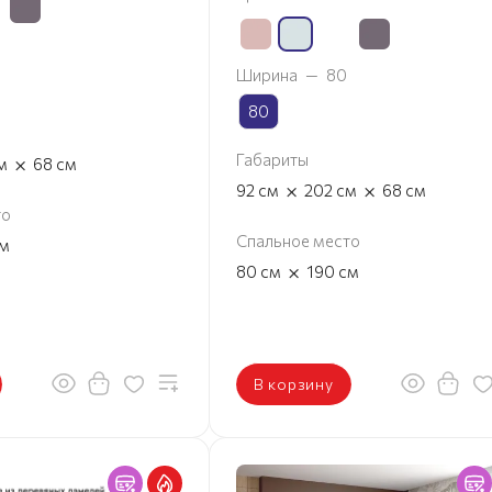
Ширина
—
80
80
Габариты
×
м
68
см
×
×
92
см
202
см
68
см
то
Спальное место
м
×
80
см
190
см
В корзину