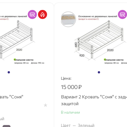
Цена:
15 000
₽
вать "Соня"
Вариант 2 Кровать "Соня" с зад
защитой
В наличии
ый
Цвет
—
Зеленый