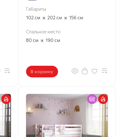
Габариты
×
×
102
см
202
см
156
см
Спальное место
×
80
см
190
см
В корзину