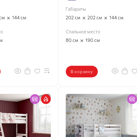
Габариты
×
×
×
см
144
см
202
см
202
см
144
см
то
Спальное место
×
м
80
см
190
см
В корзину