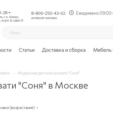
1-28
Ежедневно 09:00-
8-800-250-43-02
, г.о. Химки,
интернет-магазин
, корп. Б, офис 6
вости
Статьи
Доставка и сборка
Мебель 
—
овати
Модульные детские кровати "Соня"
ати "Соня" в Москве
ровки (возрастание)