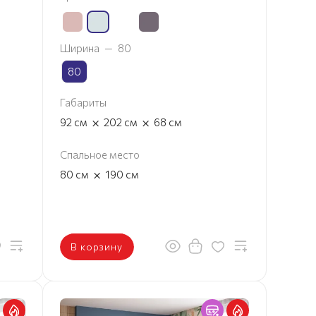
Ширина
—
80
80
Габариты
×
×
92
см
202
см
68
см
Спальное место
×
80
см
190
см
В корзину