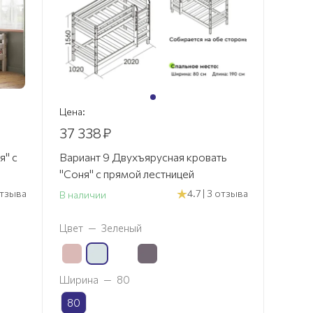
Цена:
37 338
₽
я" с
Вариант 9 Двухъярусная кровать
"Соня" с прямой лестницей
 отзыва
4.7 | 3 отзыва
В наличии
Цвет
—
Зеленый
Ширина
—
80
80