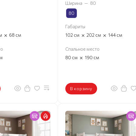
Ширина
—
80
80
Габариты
×
×
×
м
68
см
102
см
202
см
144
см
то
Спальное место
×
м
80
см
190
см
В корзину