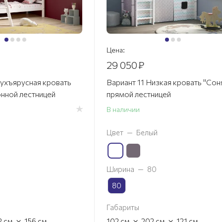
Цена:
29 050
₽
вухъярусная кровать
Вариант 11 Низкая кровать "Соня
онной лестницей
прямой лестницей
В наличии
Цвет
—
Белый
Ширина
—
80
80
Габариты
×
×
×
2
см
156
см
102
см
202
см
121
см