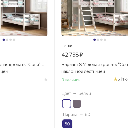
Цена:
42 738
₽
овая кровать "Соня" с
Вариант 8 Угловая кровать "Сон
ицей
наклонной лестницей
5 | 1
В наличии
Цвет
—
Белый
Ширина
—
80
80