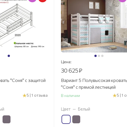
Цена:
30 625
₽
вать "Соня" с защитой
Вариант 5 Полувысокая кроват
"Соня" с прямой лестницей
5 | 1 отзыва
5 | 1
В наличии
ый
Цвет
—
Белый