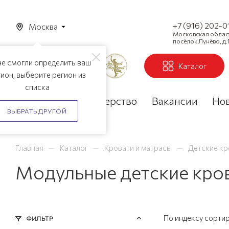
+7 (916) 202-0
Москва
Московская область
посёлок Лунёво, д.1
е смогли определить ваш
Каталог
ион, выберите регион из
списка
Акции
Партнерство
Вакансии
Но
ВЫБРАТЬ ДРУГОЙ
—
—
—
Главная
Каталог
Кровати и матрасы
Детские кр
Модульные детские кров
По индексу сорти
ФИЛЬТР