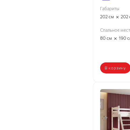
Габариты
×
202
см
202
Спальное мес
×
80
см
190
с
В корзину