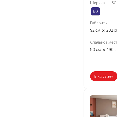
Ширина
—
80
80
Габариты
×
92
см
202
с
Спальное мес
×
80
см
190
с
В корзину