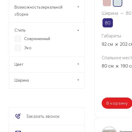
Возможность зеркальной
Ширина
—
80
сборки
80
Стиль
Габариты
Современный
×
92
см
202
с
Эко
Спальное мес
Цвет
×
80
см
190
с
Ширина
В корзину
Заказать звонок