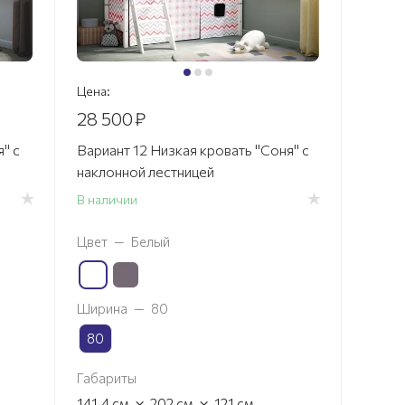
Цена:
28 500
₽
" с
Вариант 12 Низкая кровать "Соня" с
наклонной лестницей
В наличии
Цвет
—
Белый
Ширина
—
80
80
Габариты
×
×
141.4
см
202
см
121
см