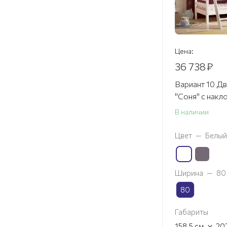
Цена:
36 738
₽
Вариант 10 Д
"Соня" с накл
В наличии
Цвет
—
Белый
Ширина
—
80
80
Габариты
×
158.5
см
20