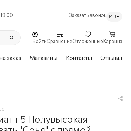
19:00
Заказать звонок
RU
Войти
Сравнение
Отложенные
Корзина
на заказ
Магазины
Контакты
Отзывы
78
иант 5 Полувысокая
вать "Соня" с прямой