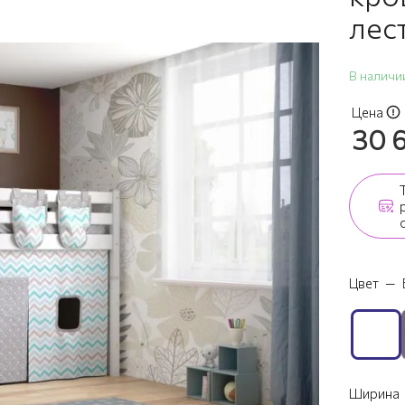
лес
В наличи
Цена
30 
Цвет
—
Ширина