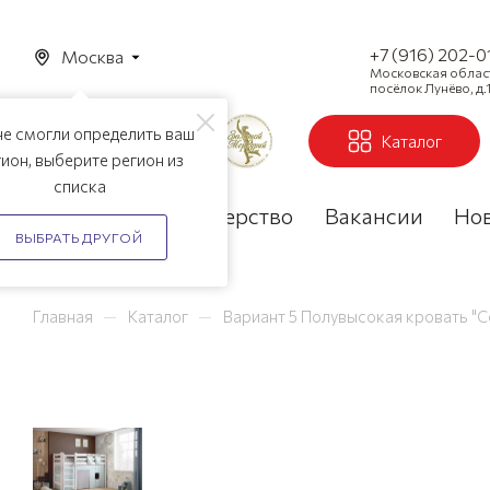
+7 (916) 202-0
Москва
Московская область
посёлок Лунёво, д.1
е смогли определить ваш
Каталог
ион, выберите регион из
списка
Акции
Партнерство
Вакансии
Но
ВЫБРАТЬ ДРУГОЙ
—
—
Главная
Каталог
Вариант 5 Полувысокая кровать "С