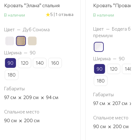
Кровать "Элана" спальня
Кровать "Прованс" 
5 | 1 отзыва
В наличии
В наличии
Цвет
—
Бодега белая
Цвет
—
Дуб Сонома
премиум
Ширина
—
90
Ширина
—
90
90
120
140
160
90
120
140
180
180
Габариты
Габариты
×
×
97
см
209
см
94
см
×
×
97
см
207
см
8
Спальное место
Спальное место
×
90
см
200
см
×
90
см
200
см