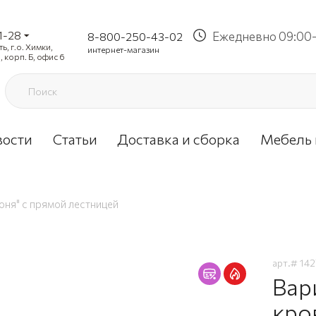
1-28
Ежедневно 09:00-
8-800-250-43-02
, г.о. Химки,
интернет-магазин
, корп. Б, офис 6
вости
Статьи
Доставка и сборка
Мебель 
оня" с прямой лестницей
арт.#
142
Вар
кро