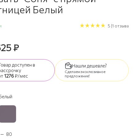
тницей Белый
и
5 |1 отзыва
625
₽
Товар доступен
в
Нашли дешевле?
рассрочку
Сделаем эксклюзивное
от
1276
₽/мес
предложение!
Белый
—
80