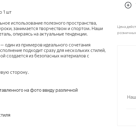
 1 шт
ьное использование полезного пространства,
Цена дейст
т уроки, занимается творчеством и спортом. Наши
розничных
таль, опираясь на актуальные тенденции.
 — один из примеров идеального сочетания
сполнение подходит сразу для нескольких стилей,
кой создается из безопасных материалов с
евую сторону.
ставленного на фото ввиду различной
Наш
стиля