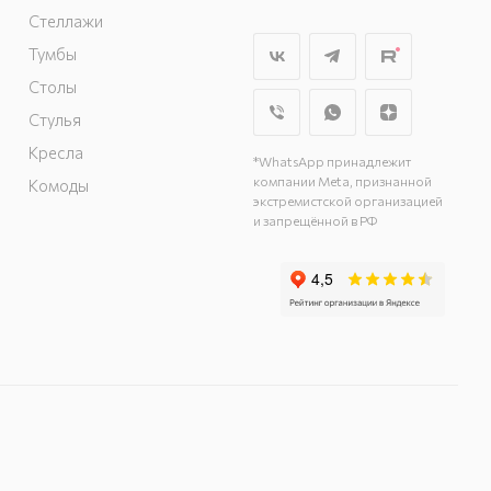
г. Мытищи, пр-т
Стеллажи
Олимпийский, вл.
Тумбы
29, стр.1, 2 этаж,
Столы
секция Г-1
г. Подольск, ул.
Стулья
Станционная, д. 11
Кресла
*WhatsApp принадлежит
г. Подольск, ул.
компании Meta, признанной
Комоды
Загородная, д. 1
экстремистской организацией
и запрещённой в РФ