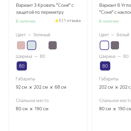
Вариант 3 Кровать "Соня" с
Вариант 8 Угл
защитой по периметру
"Соня" с накло
5 | 1 отзыва
В наличии
В наличии
Цвет
—
Зеленый
Цвет
—
Белый
Ширина
—
80
Ширина
—
80
80
80
Габариты
Габариты
×
×
×
92
см
202
см
68
см
202
см
202
Спальное место
Спальное мест
×
×
80
см
190
см
80
см
190
с