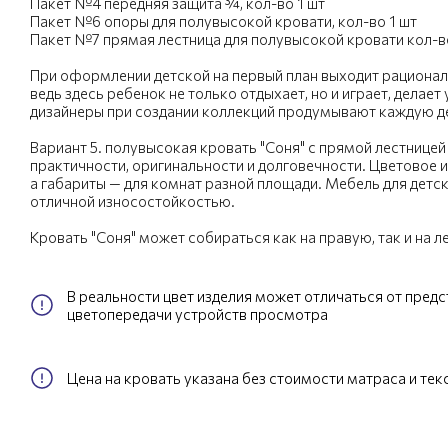
Пакет №4 передняя защита ¾, кол-во 1 шт
Пакет №6 опоры для полувысокой кровати, кол-во 1 шт
Пакет №7 прямая лестница для полувысокой кровати кол-во
При оформлении детской на первый план выходит рационал
ведь здесь ребенок не только отдыхает, но и играет, делае
дизайнеры при создании коллекций продумывают каждую де
Вариант 5. полувысокая кровать "Соня" с прямой лестницей
практичности, оригинальности и долговечности. Цветовое и
а габариты — для комнат разной площади. Мебель для детс
отличной износостойкостью.
Кровать "Соня" может собираться как на правую, так и на л
В реальности цвет изделия может отличаться от пред
цветопередачи устройств просмотра
Цена на кровать указана без стоимости матраса и тек