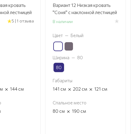
овая кровать
Вариант 12 Низкая кровать
нной лестницей
"Соня" с наклонной лестницей
5 | 1 отзыва
В наличии
Цвет
—
Белый
Ширина
—
80
80
Габариты
×
×
×
см
144
см
141
см
202
см
121
см
о
Спальное место
×
м
80
см
190
см