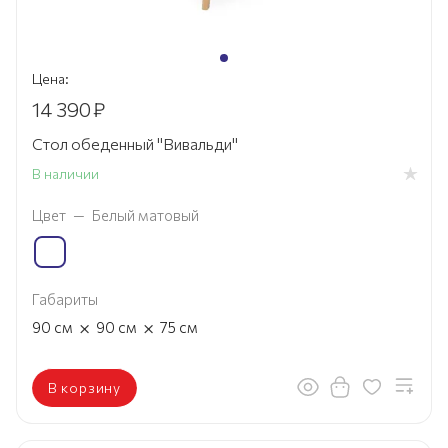
Цена:
14 390
₽
Стол обеденный "Вивальди"
В наличии
Цвет
—
Белый матовый
Габариты
×
×
90
см
90
см
75
см
В корзину