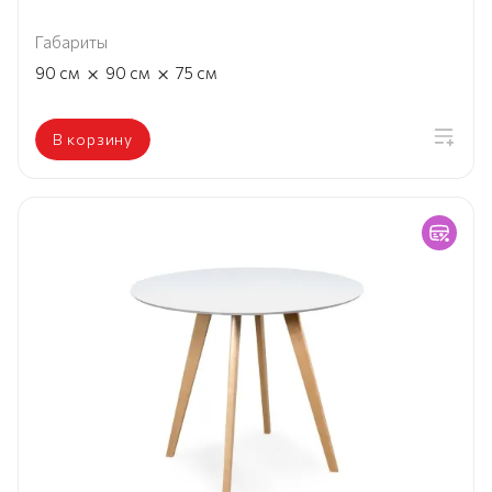
Габариты
×
×
90
см
90
см
75
см
В корзину