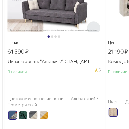
Цена:
Цена:
61 390
₽
21 190
₽
Диван-кровать "Анталия 2" СТАНДАРТ
Комод с 6
5
В наличии
В наличии
а
Цветовое исполнение ткани
—
Альба синий /
Цвет
—
Д
Геометри слайт