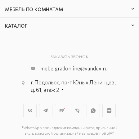
МЕБЕЛЬ ПО КОМНАТАМ
КАТАЛОГ
ЗАКАЗАТЬ ЗВОНОК
mebelgradonline@yandex.ru
г.Подольск, пр-т Юных Ленинцев,
д. 61, этаж 2
г. Мытищи, пр-т Олимпийский, вл.
29, стр.1, 2 этаж, секция Г-1
г. Подольск, ул. Станционная, д. 11
г. Подольск, ул. Загородная, д. 1
*WhatsApp принадлежит компании Meta, признанной
экстремистской организацией и запрещённой в РФ