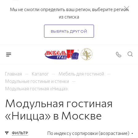
Мы не смогли определить ваш регион, выберите регион
из списка
ВЫБРАТЬ ДРУГОЙ
—
—
—
Главная
Каталог
Мебель для гостиной
—
Модульные гостиные и стенки
Модульная гостиная «Ницца»
Модульная гостиная
«Ницца» в Москве
ФИЛЬТР
По индексу сортировки (возрастание)