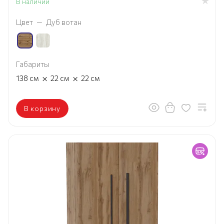
В наличии
Цвет
—
Дуб вотан
Габариты
×
×
138
см
22
см
22
см
В корзину