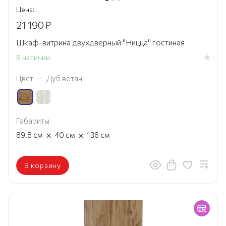
Цена:
21 190
₽
Шкаф-витрина двухдверный "Ницца" гостиная
В наличии
Цвет
—
Дуб вотан
Габариты
×
×
89.8
см
40
см
136
см
В корзину