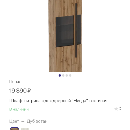
Цена:
19 890
₽
Шкаф-витрина однодверный "Ницца" гостиная
0
В наличии
Цвет
—
Дуб вотан