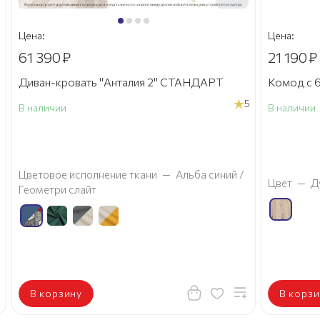
Цена:
Цена:
61 390
₽
21 190
₽
Диван-кровать "Анталия 2" СТАНДАРТ
Комод с 6
5
В наличии
В наличии
а
Цветовое исполнение ткани
—
Альба синий /
Цвет
—
Д
Геометри слайт
В корзину
В корзи