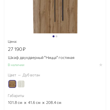
Цена:
27 190
₽
Шкаф двухдверный "Ницца" гостиная
В наличии
Цвет
—
Дуб вотан
Габариты
×
×
101.8
см
41.6
см
208.4
см