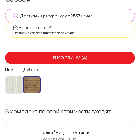
Доступен
в рассрочку
от
2857
₽/мес
Нашли дешевле?
Сделаем эксклюзивное предложение!
В КОРЗИНУ
(
4
)
Цвет
—
Дуб вотан
В комплект по этой стоимости входят:
Полка "Ницца" гостиная
В комплекте – 1 шт.