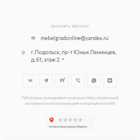
ЗАКАЗАТЬ ЗВОНОК
mebelgradonline@yandex.ru
г.Подольск, пр-т Юных Ленинцев,
д. 61, этаж 2
г. Мытищи, пр-т Олимпийский, вл.
29, стр.1, 2 этаж, секция Г-1
г. Подольск, ул. Станционная, д. 11
г. Подольск, ул. Загородная, д. 1
*WhatsApp принадлежит компании Meta, признанной
экстремистской организацией и запрещённой в РФ