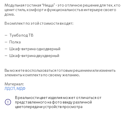
Модульная гостиная “Ницца” - это отличное решение для тех, кто
ценит стиль, комфорт и функциональность в интерьере своего
дома.
В комплект по этой стоимости входят:
Тумба под ТВ
Полка
Шкаф-витрина однодверный
Шкаф-витрина двухдверный
Вы можете воспользоваться готовым решением или изменить
элементы комплекта по своему желанию.
Материал:
ЛДСП,
МДФ
В реальности цвет изделия может отличаться от
представленного на фото ввиду различной
цветопередачи устройств просмотра