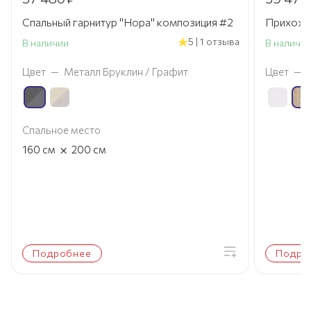
Спальный гарнитур "Нора" композиция #2
Прихожая
5 | 1 отзыва
В наличии
В наличи
Цвет
—
Металл Бруклин / Графит
Цвет
—
Спальное место
×
160
см
200
см
Подробнее
Подро