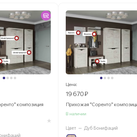
Цена:
19 670
₽
ренто" композиция
Прихожая "Соренто" композици
В наличии
Цвет
—
Дуб Бонифаций
онифаций