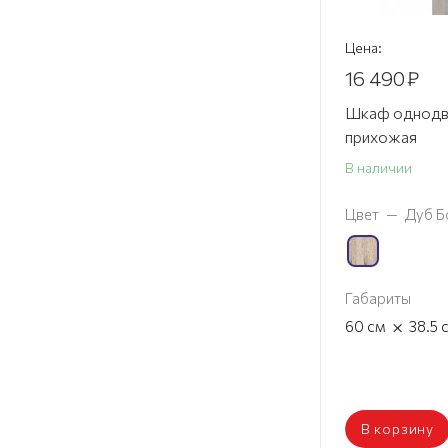
Цена:
16 490
₽
Шкаф однодв
прихожая
В наличии
Цвет
—
Дуб Б
Габариты
×
60
см
38.5
В корзину