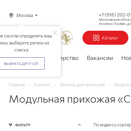
+7 (916) 202-0
Москва
Московская область
посёлок Лунёво, д.1
е смогли определить ваш
Каталог
ион, выберите регион из
списка
Акции
Партнерство
Вакансии
Но
ВЫБРАТЬ ДРУГОЙ
—
—
—
Главная
Каталог
Мебель для прихожей
Модуль
Модульная прихожая «С
По индексу сорти
ФИЛЬТР