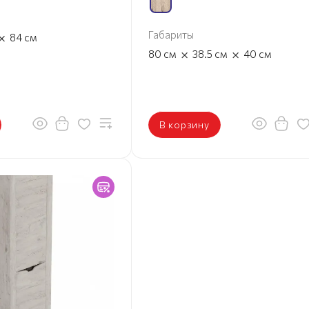
Габариты
×
84
см
×
×
80
см
38.5
см
40
см
В корзину