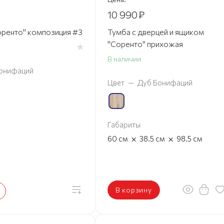
10 990
₽
ренто" композиция #3
Тумба с дверцей и ящиком
"Соренто" прихожая
В наличии
онифаций
Цвет
—
Дуб Бонифаций
Габариты
×
×
60
см
38.5
см
98.5
см
В корзину