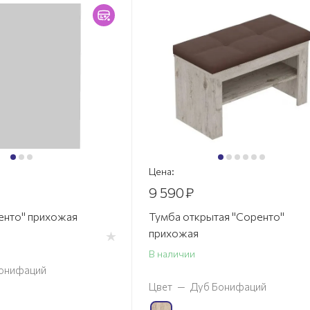
Цена:
9 590
₽
енто" прихожая
Тумба открытая "Соренто"
прихожая
В наличии
онифаций
Цвет
—
Дуб Бонифаций