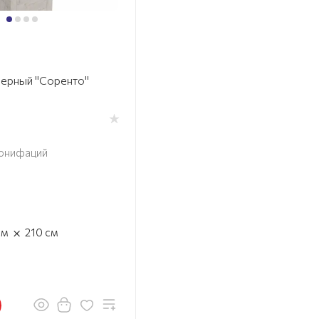
ерный "Соренто"
онифаций
×
см
210
см