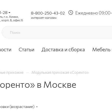
1-28
Ежедневно 09:00-
8-800-250-43-02
, г.о. Химки,
интернет-магазин
, корп. Б, офис 6
вости
Статьи
Доставка и сборка
Мебель 
—
ные прихожие
Модульная прихожая «Соренто»
оренто» в Москве
ровки (возрастание)