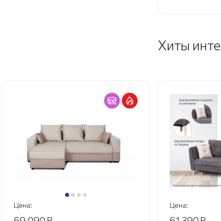
Хиты инт
Цена:
Цена:
69 090
₽
61 390
₽