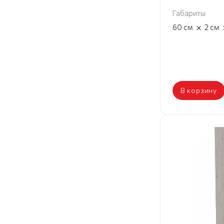
Габариты
×
60
см
2
см
В корзину