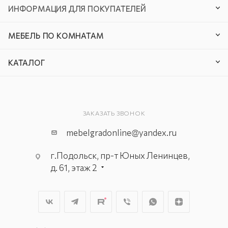
ИНФОРМАЦИЯ ДЛЯ ПОКУПАТЕЛЕЙ
МЕБЕЛЬ ПО КОМНАТАМ
КАТАЛОГ
ЗАКАЗАТЬ ЗВОНОК
mebelgradonline@yandex.ru
г.Подольск, пр-т Юных Ленинцев,
д. 61, этаж 2
г. Мытищи, пр-т Олимпийский, вл.
29, стр.1, 2 этаж, секция Г-1
г. Подольск, ул. Станционная, д. 11
г. Подольск, ул. Загородная, д. 1