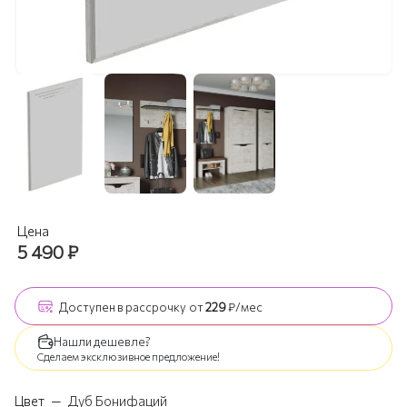
Цена
5 490
₽
Доступен
в рассрочку
от
229
₽/мес
Нашли дешевле?
Сделаем эксклюзивное предложение!
Цвет
—
Дуб Бонифаций