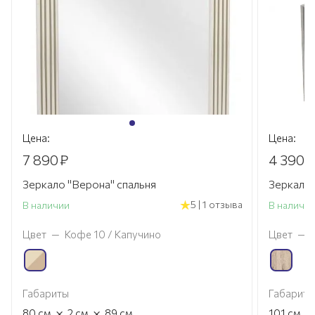
Цена:
Цена:
7 890
₽
4 390
₽
Зеркало "Верона" спальня
Зеркало 
5 | 1 отзыва
В наличии
В наличи
Цвет
—
Кофе 10 / Капучино
Цвет
—
Габариты
Габариты
×
×
×
80
см
2
см
89
см
101
см