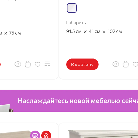
Габариты
×
×
91.5
см
41
см
102
см
×
м
75
см
В корзину