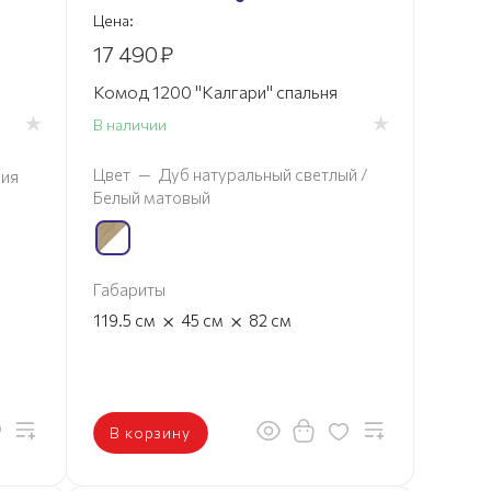
Цена:
17 490
₽
Комод 1200 "Калгари" спальня
В наличии
Цвет
—
Дуб натуральный светлый /
ния
Белый матовый
Габариты
×
×
119.5
см
45
см
82
см
В корзину