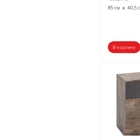
×
85
см
40.5
В корзину