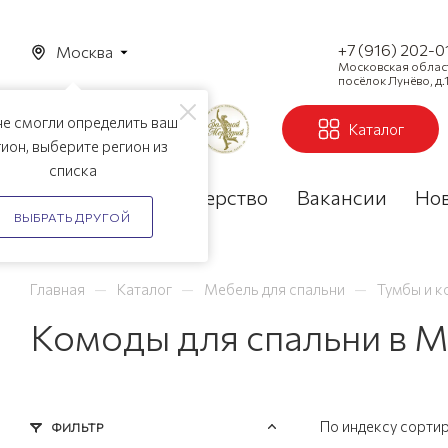
+7 (916) 202-0
Москва
Московская область
посёлок Лунёво, д.1
е смогли определить ваш
Каталог
ион, выберите регион из
списка
Акции
Партнерство
Вакансии
Но
ВЫБРАТЬ ДРУГОЙ
—
—
—
Главная
Каталог
Мебель для спальни
Тумбы и к
Комоды для спальни в 
По индексу сорти
ФИЛЬТР