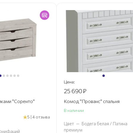
Цена:
25 690
₽
иками "Соренто"
Комод "Прованс" спальня
В наличии
5 | 4 отзыва
Цвет
—
Бодега белая / Патина
премиум
онифаций