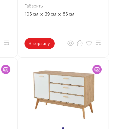
Габариты
×
×
106
см
39
см
86
см
В корзину