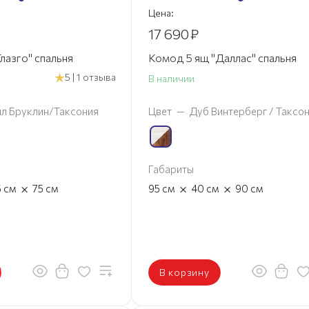
Цена:
17 690
₽
лазго" спальня
Комод 5 ящ "Даллас" спальня
5 | 1 отзыва
В наличии
л Бруклин/Таксония
Цвет
—
Дуб Винтерберг / Таксо
Габариты
×
×
×
5
см
75
см
95
см
40
см
90
см
В корзину