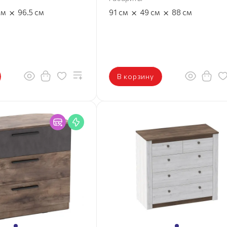
×
×
×
см
96.5
см
91
см
49
см
88
см
В корзину