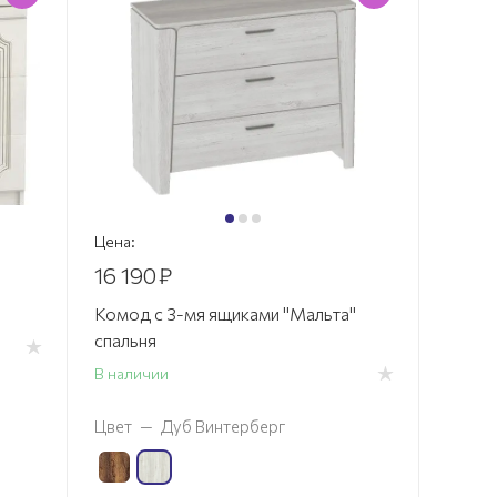
Цена:
16 190
₽
Комод с 3-мя ящиками "Мальта"
спальня
В наличии
Цвет
—
Дуб Винтерберг