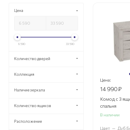
Цена
6 590
33 590
Количество дверей
Коллекция
Цена:
14 990
₽
Наличие зеркала
Комод с 3 ящ
спальня
Количество ящиков
В наличии
Расположение
Цвет
—
Дуб Б