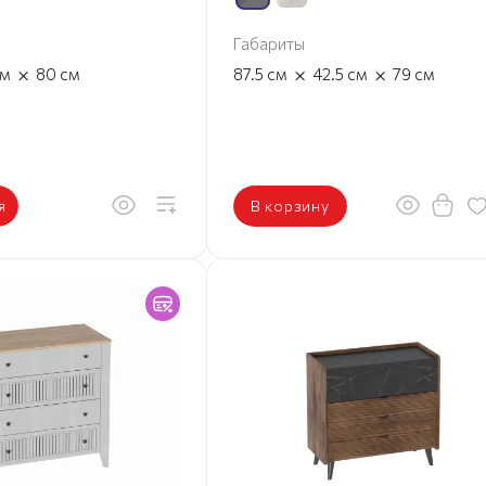
Габариты
×
×
×
см
80
см
87.5
см
42.5
см
79
см
я
В корзину