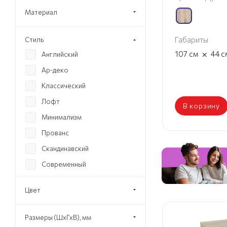
Материал
Габариты
Стиль
×
107
см
44
с
Английский
Ар-деко
Классический
Лофт
В корзину
Минимализм
Прованс
Скандинавский
Современный
Хай-тек
Цвет
Эко
Размеры (ШхГхВ), мм