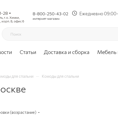
1-28
Ежедневно 09:00-
8-800-250-43-02
, г.о. Химки,
интернет-магазин
, корп. Б, офис 6
вости
Статьи
Доставка и сборка
Мебель 
—
омоды для спальни
Комоды для спальни
Москве
ровки (возрастание)