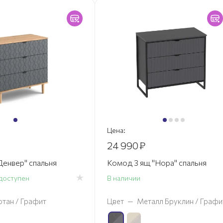
Цена:
24 990
₽
Денвер" спальня
Комод 3 ящ "Нора" спальня
доступен
В наличии
отан / Графит
Цвет
—
Металл Бруклин / Графи