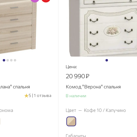
Цена:
20 990
₽
лана" спальня
Комод "Верона" спальня
5 | 1 отзыва
В наличии
онома
Цвет
—
Кофе 10 / Капучино
Габариты