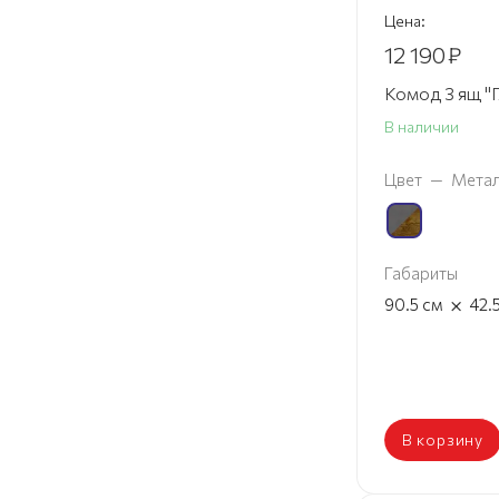
Цена:
12 190
₽
Комод 3 ящ "Г
В наличии
Цвет
—
Метал
Габариты
×
90.5
см
42.
В корзину