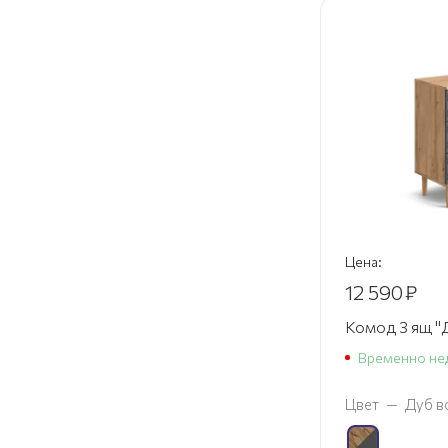
Цена:
12 590
₽
Комод 3 ящ "
Временно не
Цвет
—
Дуб в