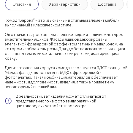
Описание
Характеристики
Доставка
Комод “Верона” – это изысканный и стильный элемент мебели,
выполненный в классическом стиле.
Он отличается роскошным внешним видом и наличием четырех
вместительных ящиков. Фасады ящиков декорированы
элегантной фрезеровкой с эффектом патины и медальоном, на
котором изображены розы. Для удобства использования ящики
оснащены темными металлическими ручками, имитирующими
ковку.
Для изготовления корпуса комода используется ЛДСП толщиной
16 мм, а фасады выполнены из МДФ с фрезеровкой и
фотопечатью. Такая комбинация материалов обеспечивает
надежность и долговечность изделия, а также придает ему
неповторимый внешний вид.
В реальности цвет изделия может отличаться от
представленного на фото ввиду различной
цветопередачи устройств просмотра