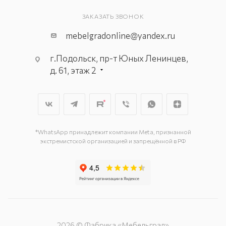
ЗАКАЗАТЬ ЗВОНОК
mebelgradonline@yandex.ru
г.Подольск, пр-т Юных Ленинцев,
д. 61, этаж 2
г. Мытищи, пр-т Олимпийский, вл.
29, стр.1, 2 этаж, секция Г-1
г. Подольск, ул. Станционная, д. 11
г. Подольск, ул. Загородная, д. 1
*WhatsApp принадлежит компании Meta, признанной
экстремистской организацией и запрещённой в РФ
2026 © Фабрика «Мебельград»