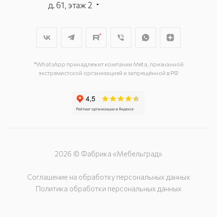
д. 61, этаж 2
г. Мытищи, пр-т Олимпийский, вл.
29, стр.1, 2 этаж, секция Г-1
г. Подольск, ул. Станционная, д. 11
г. Подольск, ул. Загородная, д. 1
*WhatsApp принадлежит компании Meta, признанной
экстремистской организацией и запрещённой в РФ
2026 © Фабрика «Мебельград»
Соглашение на обработку персональных данных
Политика обработки персональных данных