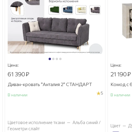
Цена:
Цена:
61 390
₽
21 190
₽
Диван-кровать "Анталия 2" СТАНДАРТ
Комод с 6
5
В наличии
В наличии
а
Цветовое исполнение ткани
—
Альба синий /
Цвет
—
Д
Геометри слайт