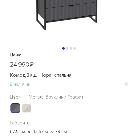
Цена:
24 990
₽
Комод 3 ящ "Нора" спальня
В наличии
Цвет
—
Металл Бруклин / Графит
Габариты
×
×
87.5
см
42.5
см
79
см