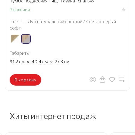
Тумба подвесная 1 ящ "Гавана" спальня
В наличии
Цвет
—
Дуб натуральный светлый / Светло-серый
софт
Габариты
×
×
91.2
см
40.4
см
27.3
см
В корзину
Хиты интернет продаж