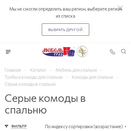
Мы не смогли определить ваш регион, выберите регион
из списка
ВЫБРАТЬ ДРУГОЙ
—
—
—
Главная
Каталог
Мебель для спальни
—
—
Тумбы и комоды для спальни
Комоды для спальни
Серые комоды в спальню
Серые комоды в
спальню
ФИЛЬТР
По индексу сортировки (возрастание)