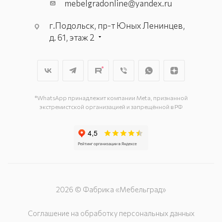
mebelgradonline@yandex.ru
г.Подольск, пр-т Юных Ленинцев,
д. 61, этаж 2
г. Мытищи, пр-т Олимпийский, вл.
29, стр.1, 2 этаж, секция Г-1
г. Подольск, ул. Станционная, д. 11
г. Подольск, ул. Загородная, д. 1
*WhatsApp принадлежит компании Meta, признанной
экстремистской организацией и запрещённой в РФ
2026 © Фабрика «Мебельград»
Соглашение на обработку персональных данных