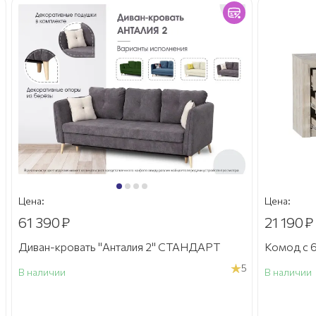
Цена:
Цена:
61 390
₽
21 190
₽
Диван-кровать "Анталия 2" СТАНДАРТ
Комод с 6
5
В наличии
В наличии
а