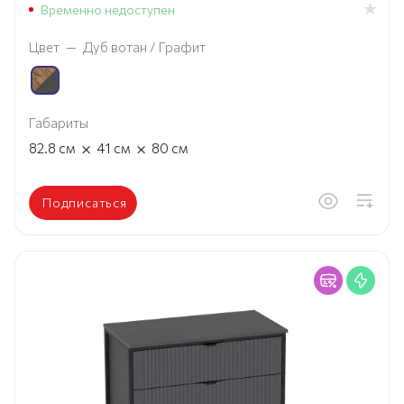
Временно недоступен
Цвет
—
Дуб вотан / Графит
Габариты
×
×
82.8
см
41
см
80
см
Подписаться