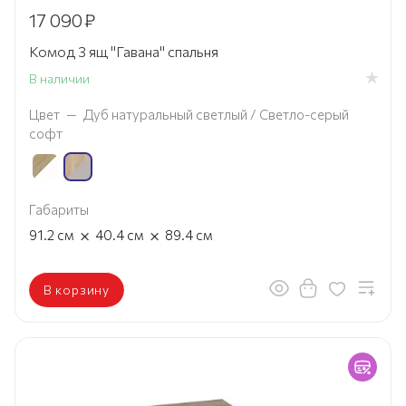
17 090
₽
Комод 3 ящ "Гавана" спальня
В наличии
Цвет
—
Дуб натуральный светлый / Светло-серый
софт
Габариты
×
×
91.2
см
40.4
см
89.4
см
В корзину