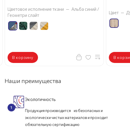
Цветовое исполнение ткани
—
Альба синий /
Цвет
—
Д
Геометри слайт
В корзину
В корзи
Наши преимущества
Экологичность
Продукция производится из безопасных и
экологически чистых материалов и проходит
обязательную сертификацию