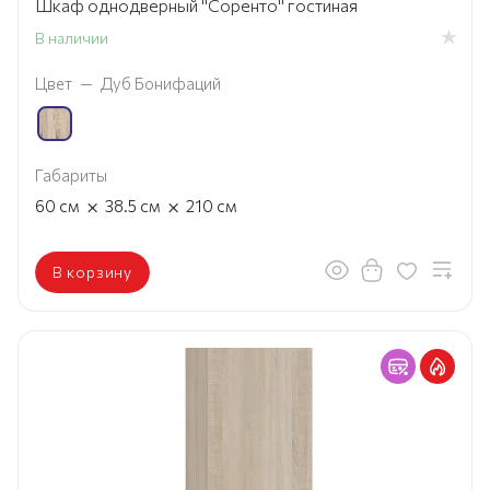
Шкаф однодверный "Соренто" гостиная
В наличии
Цвет
—
Дуб Бонифаций
Габариты
×
×
60
см
38.5
см
210
см
В корзину