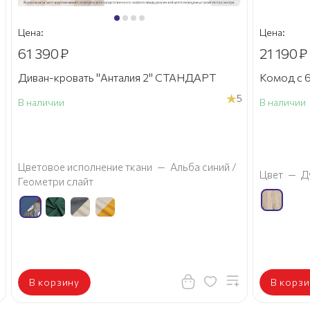
Цена:
Цена:
61 390
₽
21 190
₽
Диван-кровать "Анталия 2" СТАНДАРТ
Комод с 6
5
В наличии
В наличии
а
Цветовое исполнение ткани
—
Альба синий /
Цвет
—
Д
Геометри слайт
В корзину
В корзи