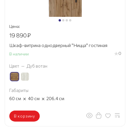
Цена:
19 890
₽
Шкаф-витрина однодверный "Ницца" гостиная
0
В наличии
Цвет
—
Дуб вотан
Габариты
×
×
60
см
40
см
206.4
см
В корзину