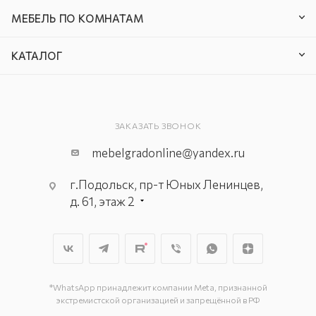
МЕБЕЛЬ ПО КОМНАТАМ
КАТАЛОГ
ЗАКАЗАТЬ ЗВОНОК
mebelgradonline@yandex.ru
г.Подольск, пр-т Юных Ленинцев,
д. 61, этаж 2
г. Мытищи, пр-т Олимпийский, вл.
29, стр.1, 2 этаж, секция Г-1
г. Подольск, ул. Станционная, д. 11
г. Подольск, ул. Загородная, д. 1
*WhatsApp принадлежит компании Meta, признанной
экстремистской организацией и запрещённой в РФ