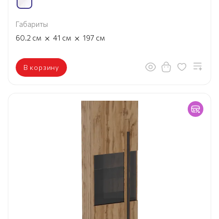
Габариты
×
×
60.2
см
41
см
197
см
В корзину