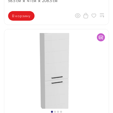
×
×
58.5
см
41
см
208.5
см
В корзину