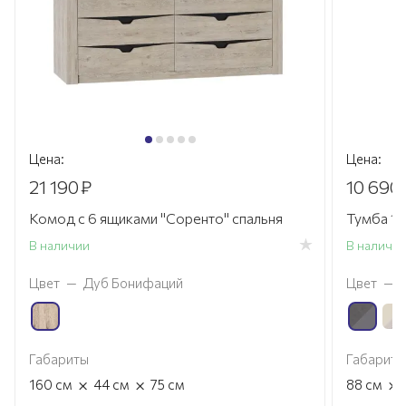
Цена:
Цена:
21 190
₽
10 690
Комод с 6 ящиками "Соренто" спальня
Тумба 1 
В наличии
В наличи
Цвет
—
Дуб Бонифаций
Цвет
—
Габариты
Габариты
×
×
×
160
см
44
см
75
см
88
см