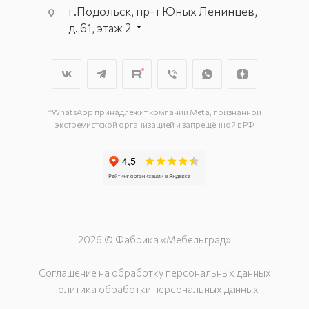
г.Подольск, пр-т Юных Ленинцев,
д. 61, этаж 2
г. Мытищи, пр-т Олимпийский, вл.
29, стр.1, 2 этаж, секция Г-1
г. Подольск, ул. Станционная, д. 11
г. Подольск, ул. Загородная, д. 1
*WhatsApp принадлежит компании Meta, признанной
экстремистской организацией и запрещённой в РФ
2026 © Фабрика «Мебельград»
Соглашение на обработку персональных данных
Политика обработки персональных данных