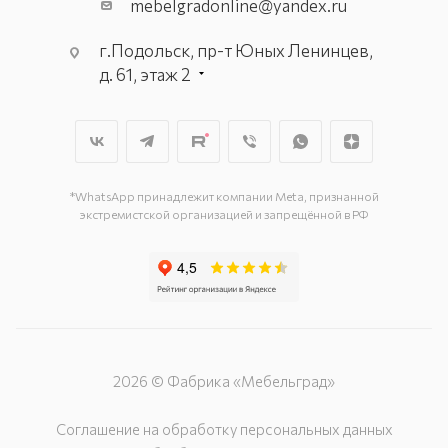
mebelgradonline@yandex.ru
г.Подольск, пр-т Юных Ленинцев,
д. 61, этаж 2
г. Мытищи, пр-т Олимпийский, вл.
29, стр.1, 2 этаж, секция Г-1
г. Подольск, ул. Станционная, д. 11
г. Подольск, ул. Загородная, д. 1
*WhatsApp принадлежит компании Meta, признанной
экстремистской организацией и запрещённой в РФ
2026 © Фабрика «Мебельград»
Соглашение на обработку персональных данных