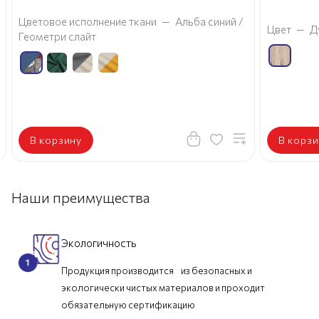
Цветовое исполнение ткани
—
Альба синий /
Цвет
—
Д
Геометри слайт
В корзину
В корзи
Наши преимущества
Экологичность
Продукция производится из безопасных и
экологически чистых материалов и проходит
обязательную сертификацию