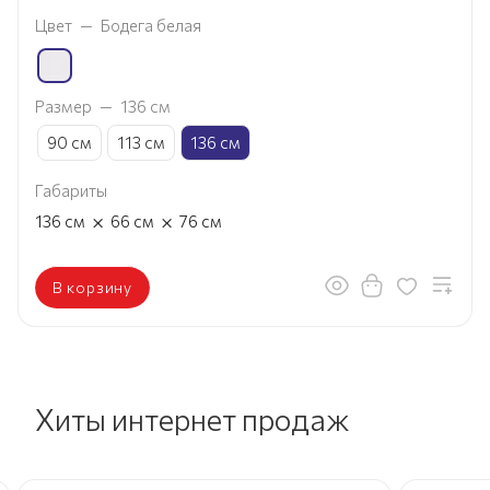
Цвет
—
Бодега белая
Размер
—
136 см
90 см
113 см
136 см
Габариты
×
×
136
см
66
см
76
см
В корзину
Хиты интернет продаж