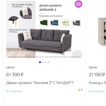
Цена:
Цена:
61 390
₽
21 190
₽
Диван-кровать "Анталия 2" СТАНДАРТ
Комод с 6
5
В наличии
В наличии
а