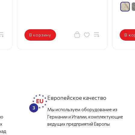
В корзину
В ко
л
Европейское качество
Мы используем оборудование из
но
Германии и Италии, комплектующие
их
ведущих предприятий Европы
над