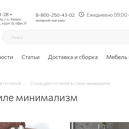
1-28
Ежедневно 09:00-
8-800-250-43-02
, г.о. Химки,
интернет-магазин
, корп. Б, офис 6
вости
Статьи
Доставка и сборка
Мебель 
—
я гостиной
Столы для гостиной в стиле минимализм
тиле минимализм