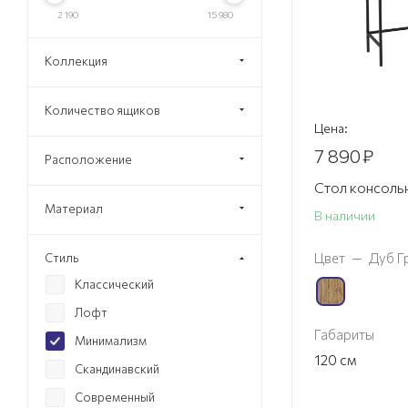
2 190
15 980
Коллекция
Количество ящиков
Цена:
7 890
₽
Расположение
Стол консоль
Материал
В наличии
Цвет
—
Дуб Г
Стиль
Классический
Лофт
Габариты
Минимализм
120
см
Скандинавский
Современный