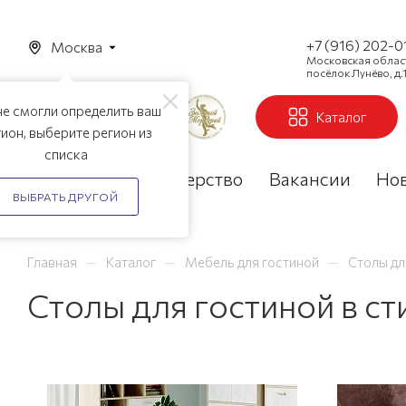
+7 (916) 202-0
Москва
Московская область
посёлок Лунёво, д.1
е смогли определить ваш
Каталог
ион, выберите регион из
списка
Акции
Партнерство
Вакансии
Но
ВЫБРАТЬ ДРУГОЙ
—
—
—
Главная
Каталог
Мебель для гостиной
Столы дл
Столы для гостиной в с