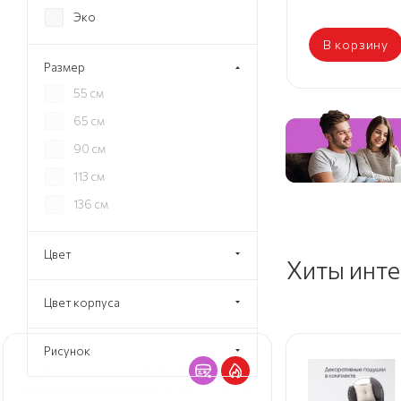
Эко
В корзину
Размер
55 см
65 см
90 см
113 см
136 см
Цвет
Хиты инт
Цвет корпуса
Рисунок