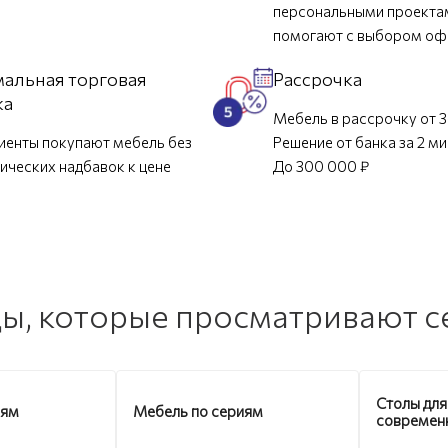
персональными проекта
помогают с выбором о
альная торговая
Рассрочка
ка
Мебель в рассрочку от 3
иенты покупают мебель без
Решение от банка за 2 м
ических надбавок к цене
До 300 000 ₽
ы, которые просматривают с
Столы для
иям
Мебель по сериям
современ