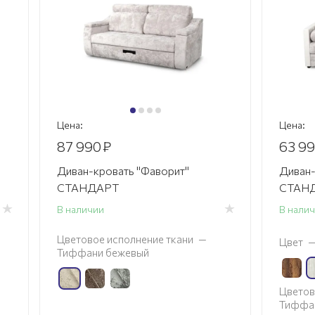
Цена:
Цена:
87 990
₽
63 9
Диван-кровать "Фаворит"
Диван-
СТАНДАРТ
СТАНД
В наличии
В нали
Цветовое исполнение ткани
—
Цвет
Тиффани бежевый
Цветов
Тиффа