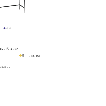
ный Бьянка
5 | 1 отзыва
ринвич