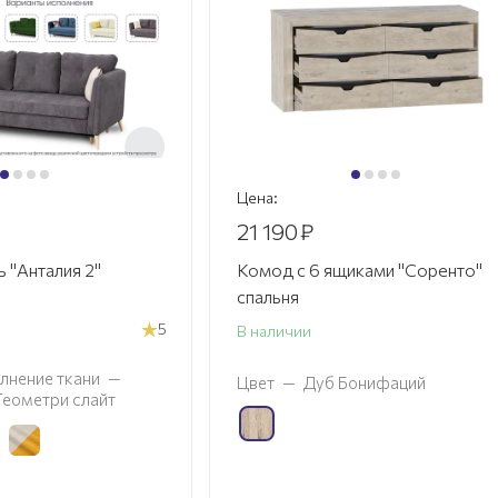
Цена:
21 190
₽
 "Анталия 2"
Комод с 6 ящиками "Соренто"
спальня
5
В наличии
лнение ткани
—
Цвет
—
Дуб Бонифаций
 Геометри слайт