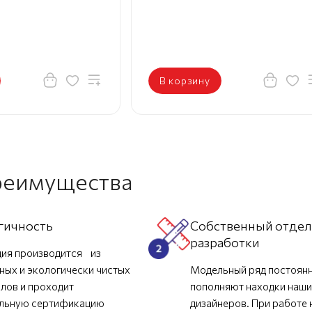
В корзину
реимущества
гичность
Собственный отде
разработки
ия производится из
ных и экологически чистых
Модельный ряд постоян
лов и проходит
пополняют находки наш
ельную сертификацию
дизайнеров. При работе 