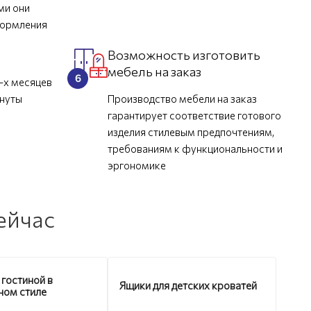
ми они
формления
Возможность изготовить
мебель на заказ
-х месяцев
инуты
Производство мебели на заказ
гарантирует соответствие готового
изделия стилевым предпочтениям,
требованиям к функциональности и
эргономике
ейчас
 гостиной в
Ящики для детских кроватей
ном стиле