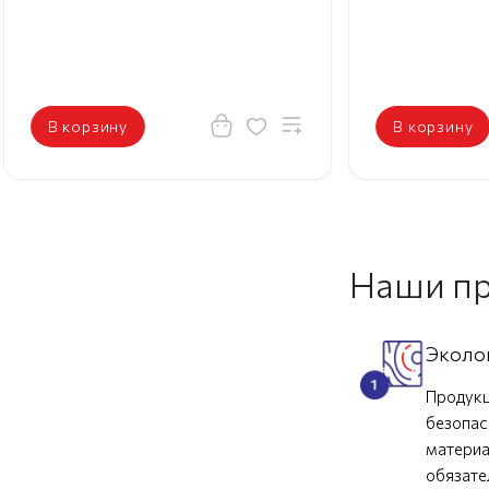
В корзину
В корзину
Наши п
Эколо
Продукц
безопас
материа
обязат