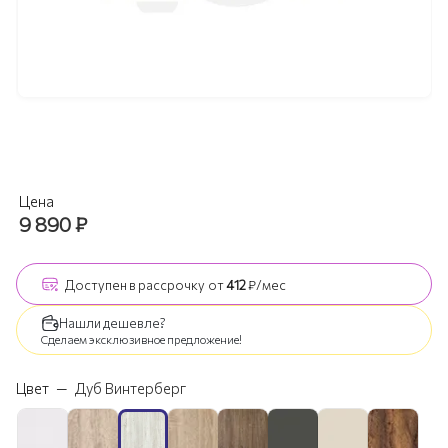
Цена
9 890
₽
Доступен
в рассрочку
от
412
₽/мес
Нашли дешевле?
Сделаем эксклюзивное предложение!
Цвет
—
Дуб Винтерберг