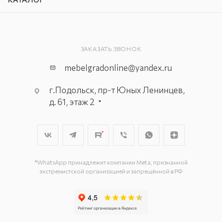
ЗАКАЗАТЬ ЗВОНОК
mebelgradonline@yandex.ru
г.Подольск, пр-т Юных Ленинцев,
д. 61, этаж 2
г. Мытищи, пр-т Олимпийский, вл.
29, стр.1, 2 этаж, секция Г-1
г. Подольск, ул. Станционная, д. 11
г. Подольск, ул. Загородная, д. 1
*WhatsApp принадлежит компании Meta, признанной
экстремистской организацией и запрещённой в РФ