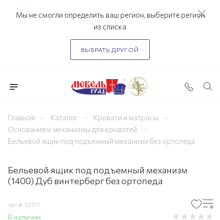
Мы не смогли определить ваш регион, выберите регион
из списка
ВЫБРАТЬ ДРУГОЙ
—
—
—
Главная
Каталог
Кровати и матрасы
—
Основания и механизмы для кроватей
Бельевой ящик под подъемный механизм без ортопеда
Бельевой ящик под подъемный механизм
(1400) Дуб винтерберг без ортопеда
арт.#
32371
В наличии