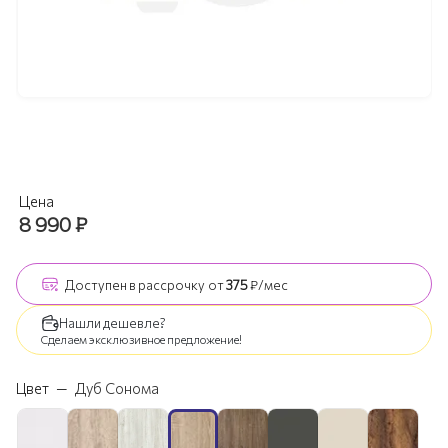
Цена
8 990
₽
Доступен
в рассрочку
от
375
₽/мес
Нашли дешевле?
Сделаем эксклюзивное предложение!
Цвет
—
Дуб Сонома