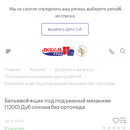
Мы не смогли определить ваш регион, выберите регион
из списка
ВЫБРАТЬ ДРУГОЙ
—
—
—
Главная
Каталог
Кровати и матрасы
—
Основания и механизмы для кроватей
Бельевой ящик под подъемный механизм без ортопеда
Бельевой ящик под подъемный механизм
(1200) Дуб сонома без ортопеда
арт.#
18762
В наличии