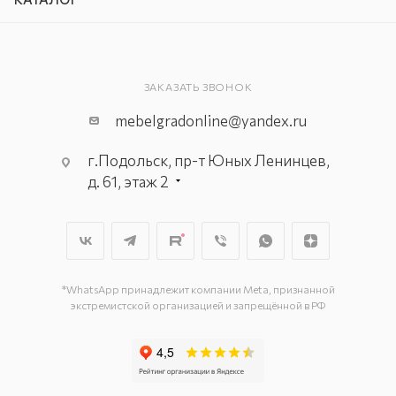
ЗАКАЗАТЬ ЗВОНОК
mebelgradonline@yandex.ru
г.Подольск, пр-т Юных Ленинцев,
д. 61, этаж 2
г. Мытищи, пр-т Олимпийский, вл.
29, стр.1, 2 этаж, секция Г-1
г. Подольск, ул. Станционная, д. 11
г. Подольск, ул. Загородная, д. 1
*WhatsApp принадлежит компании Meta, признанной
экстремистской организацией и запрещённой в РФ