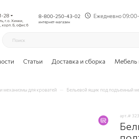
1-28
Ежедневно 09:00-
8-800-250-43-02
, г.о. Химки,
интернет-магазин
, корп. Б, офис 6
вости
Статьи
Доставка и сборка
Мебель 
—
и механизмы для кроватей
Бельевой ящик под подъемный м
арт.#
32
Бел
под