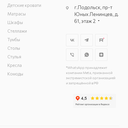
Детские кровати
г.Подольск, пр-т
Матрасы
Юных Ленинцев, д.
61, этаж 2
Шкафы
г. Мытищи, пр-т
Стеллажи
Олимпийский, вл.
Тумбы
29, стр.1, 2 этаж,
Столы
секция Г-1
г. Подольск, ул.
Стулья
Станционная, д. 11
Кресла
*WhatsApp принадлежит
г. Подольск, ул.
компании Meta, признанной
Комоды
Загородная, д. 1
экстремистской организацией
и запрещённой в РФ