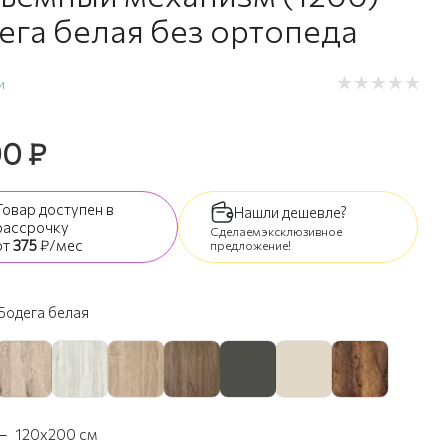
ега белая без ортопеда
и
90
₽
Товар доступен
в
Нашли дешевле?
рассрочку
Сделаем эксклюзивное
от
375
₽/мес
предложение!
Бодега белая
—
120х200 см