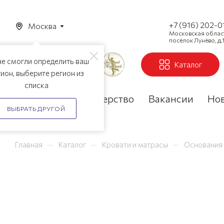
+7 (916) 202-0
Москва
Московская область
посёлок Лунёво, д.1
е смогли определить ваш
Каталог
ион, выберите регион из
списка
Акции
Партнерство
Вакансии
Но
ВЫБРАТЬ ДРУГОЙ
—
—
—
Главная
Каталог
Кровати и матрасы
Основания 