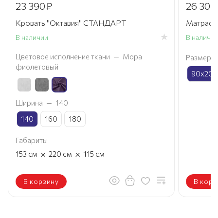
23 390
₽
26 304
Кровать "Октавия" СТАНДАРТ
Матрас 
В наличии
В наличи
Цветовое исполнение ткани
—
Мора
Размер
фиолетовый
90х200
Ширина
—
140
140
160
180
Габариты
×
×
153
см
220
см
115
см
В корзину
В корз