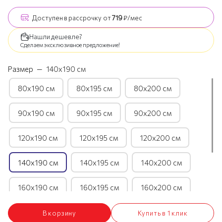
Доступен
в рассрочку
от
719
₽/мес
Нашли дешевле?
Сделаем эксклюзивное предложение!
Размер
—
140х190 см
80х190 см
80х195 см
80х200 см
90х190 см
90х195 см
90х200 см
120х190 см
120х195 см
120х200 см
140х190 см
140х195 см
140х200 см
160х190 см
160х195 см
160х200 см
180х190 см
180х195 см
180х200 см
В корзину
Купить в 1 клик