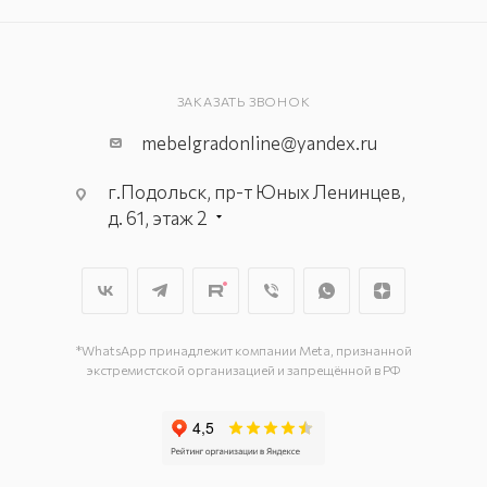
ЗАКАЗАТЬ ЗВОНОК
mebelgradonline@yandex.ru
г.Подольск, пр-т Юных Ленинцев,
д. 61, этаж 2
г. Мытищи, пр-т Олимпийский, вл.
29, стр.1, 2 этаж, секция Г-1
г. Подольск, ул. Станционная, д. 11
г. Подольск, ул. Загородная, д. 1
*WhatsApp принадлежит компании Meta, признанной
экстремистской организацией и запрещённой в РФ