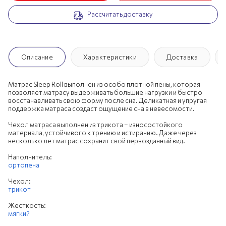
Рассчитать доставку
200х190 см
200х195 см
200х200 см
Описание
Характеристики
Доставка
Матрас Sleep Roll выполнен из особо плотной пены, которая
позволяет матрасу выдерживать большие нагрузки и быстро
восстанавливать свою форму после сна. Деликатная и упругая
поддержка матраса создаст ощущение сна в невесомости.
Чехол матраса выполнен из трикота – износостойкого
материала, устойчивого к трению и истиранию. Даже через
несколько лет матрас сохранит свой первозданный вид.
Наполнитель:
ортопена
Чехол:
трикот
Жесткость:
мягкий