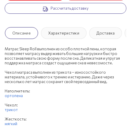
Рассчитать доставку
200х190 см
200х195 см
200х200 см
Описание
Характеристики
Доставка
Матрас Sleep Roll выполнен из особо плотной пены, которая
позволяет матрасу выдерживать большие нагрузки и быстро
восстанавливать свою форму после сна. Деликатная и упругая
поддержка матраса создаст ощущение сна в невесомости.
Чехол матраса выполнен из трикота – износостойкого
материала, устойчивого к трению и истиранию. Даже через
несколько лет матрас сохранит свой первозданный вид.
Наполнитель:
ортопена
Чехол:
трикот
Жесткость:
мягкий