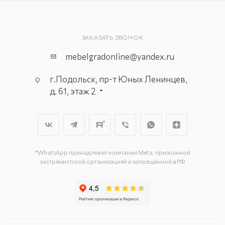
ЗАКАЗАТЬ ЗВОНОК
mebelgradonline@yandex.ru
г.Подольск, пр-т Юных Ленинцев,
д. 61, этаж 2
г. Мытищи, пр-т Олимпийский, вл.
29, стр.1, 2 этаж, секция Г-1
г. Подольск, ул. Станционная, д. 11
г. Подольск, ул. Загородная, д. 1
*WhatsApp принадлежит компании Meta, признанной
экстремистской организацией и запрещённой в РФ