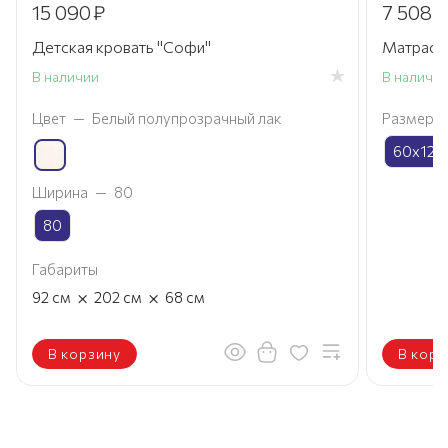
15 090
₽
7 508
₽
Детская кровать "Софи"
Матрас K
В наличии
В наличи
Цвет
—
Белый полупрозрачный лак
Размер
60х120
Ширина
—
80
80
Габариты
×
×
92
см
202
см
68
см
В корзину
В корз