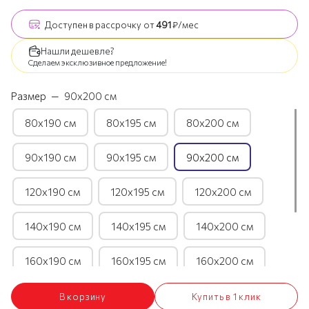
Доступен
в рассрочку
от
491
₽/мес
Нашли дешевле?
Сделаем эксклюзивное предложение!
Размер
—
90х200 см
80х190 см
80х195 см
80х200 см
90х190 см
90х195 см
90х200 см
120х190 см
120х195 см
120х200 см
140х190 см
140х195 см
140х200 см
160х190 см
160х195 см
160х200 см
180х190 см
180х195 см
180х200 см
В корзину
Купить в 1 клик