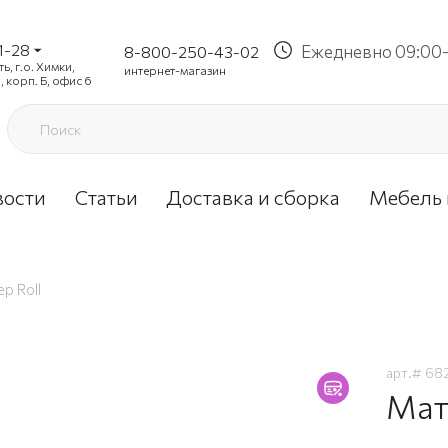
1-28
Ежедневно 09:00-
8-800-250-43-02
, г.о. Химки,
интернет-магазин
, корп. Б, офис 6
вости
Статьи
Доставка и сборка
Мебель 
p Roll
арт.#
68
Мат