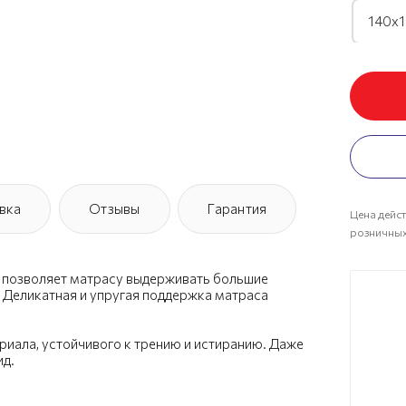
140х1
160х1
180х1
200х1
вка
Отзывы
Гарантия
Цена дейст
розничных
ая позволяет матрасу выдерживать большие
 Деликатная и упругая поддержка матраса
риала, устойчивого к трению и истиранию. Даже
ид.