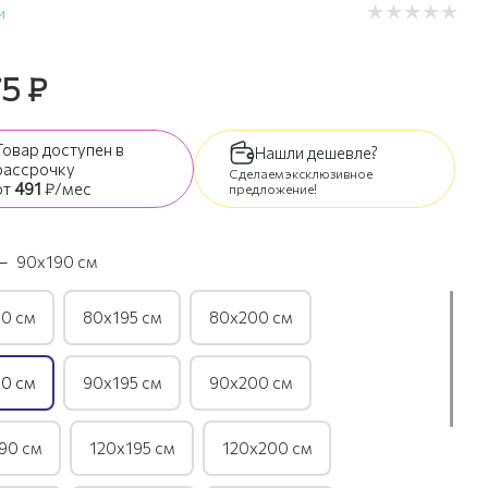
и
75
₽
Товар доступен
в
Нашли дешевле?
рассрочку
Сделаем эксклюзивное
от
491
₽/мес
предложение!
—
90х190 см
0 см
80х195 см
80х200 см
0 см
90х195 см
90х200 см
90 см
120х195 см
120х200 см