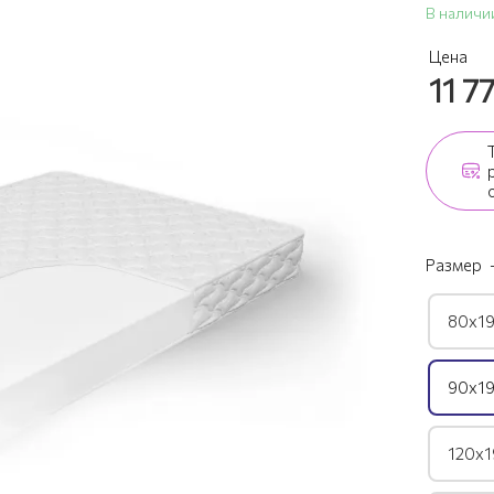
В наличи
Цена
11 7
Размер
80х19
90х19
120х1