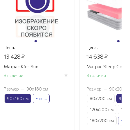
Цена:
Цена:
13 428
₽
14 638
₽
Матрас Kids Sun
Матрас Sleep Comfo
В наличии
В наличии
Размер
—
90х180 см
Размер
—
90х200 с
90х180 см
Еще...
80х200 см
90х2
120х200 см
140
180х200 см
Еще.