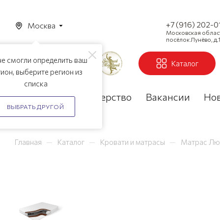
+7 (916) 202-0
Москва
Московская область
посёлок Лунёво, д.1
е смогли определить ваш
Каталог
ион, выберите регион из
списка
Акции
Партнерство
Вакансии
Но
ВЫБРАТЬ ДРУГОЙ
—
—
—
Главная
Каталог
Кровати и матрасы
Матрас Лю