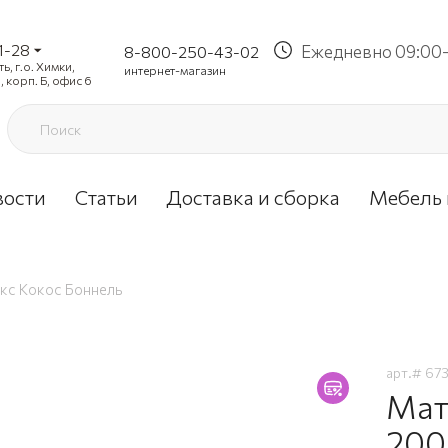
1-28
Ежедневно 09:00-
8-800-250-43-02
, г.о. Химки,
интернет-магазин
, корп. Б, офис 6
вости
Статьи
Доставка и сборка
Мебель 
кс Кокос Боннель
арт.#
67
Мат
200