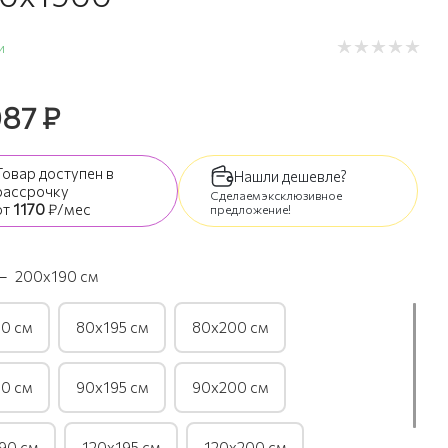
и
087
₽
Товар доступен
в
Нашли дешевле?
рассрочку
Сделаем эксклюзивное
от
1170
₽/мес
предложение!
—
200х190 см
0 см
80х195 см
80х200 см
0 см
90х195 см
90х200 см
90 см
120х195 см
120х200 см