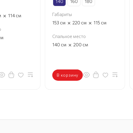
140
160
180
Габариты
×
м
114
см
×
×
153
см
220
см
115
см
о
Спальное место
см
×
140
см
200
см
В корзину