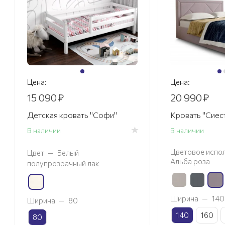
Цена:
Цена:
15 090
₽
20 990
₽
Детская кровать "Софи"
Кровать "Сие
В наличии
В наличии
Цветовое испол
Цвет
—
Белый
Альба роза
полупрозрачный лак
Ширина
—
140
Ширина
—
80
140
160
80