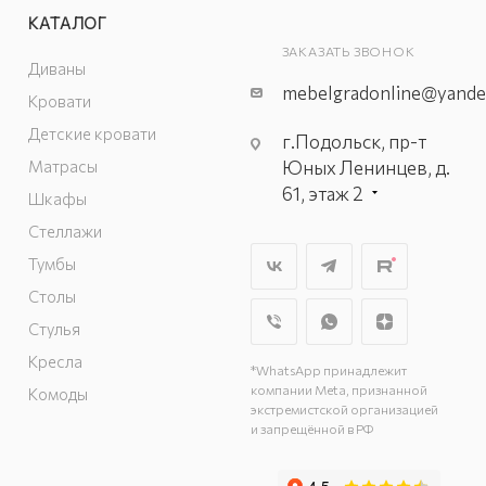
КАТАЛОГ
ЗАКАЗАТЬ ЗВОНОК
Диваны
mebelgradonline@yande
Кровати
Детские кровати
г.Подольск, пр-т
Матрасы
Юных Ленинцев, д.
61, этаж 2
Шкафы
г. Мытищи, пр-т
Стеллажи
Олимпийский, вл.
Тумбы
29, стр.1, 2 этаж,
Столы
секция Г-1
г. Подольск, ул.
Стулья
Станционная, д. 11
Кресла
*WhatsApp принадлежит
г. Подольск, ул.
компании Meta, признанной
Комоды
Загородная, д. 1
экстремистской организацией
и запрещённой в РФ