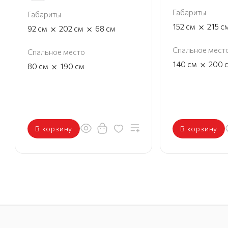
Габариты
Габариты
×
152
см
215
с
×
×
92
см
202
см
68
см
Спальное мест
Спальное место
×
140
см
200
×
80
см
190
см
В корзину
В корзину