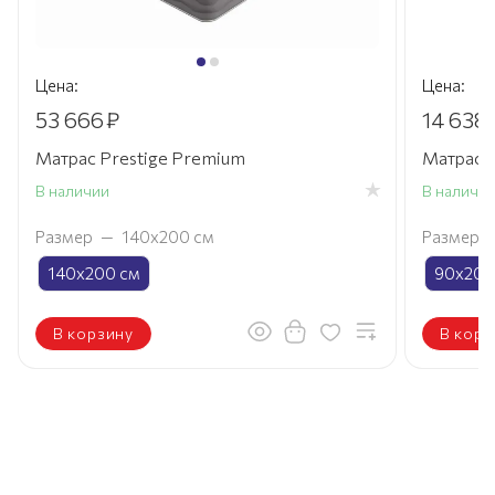
Цена:
Цена:
53 666
₽
14 638
Матрас Prestige Premium
Матрас S
В наличии
В наличи
Размер
—
140х200 см
Размер
140х200 см
90х200
В корзину
В корз