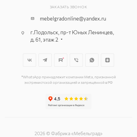
ЗАКАЗАТЬ ЗВОНОК
mebelgradonline@yandex.ru
г.Подольск, пр-т Юных Ленинцев,
д. 61, этаж 2
г. Мытищи, пр-т Олимпийский, вл.
29, стр.1, 2 этаж, секция Г-1
г. Подольск, ул. Станционная, д. 11
г. Подольск, ул. Загородная, д. 1
*WhatsApp принадлежит компании Meta, признанной
экстремистской организацией и запрещённой в РФ
2026 © Фабрика «Мебельград»