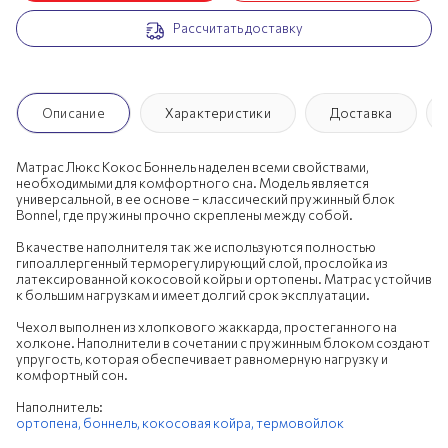
Рассчитать доставку
200х190 см
200х195 см
200х200 см
Описание
Характеристики
Доставка
Матрас Люкс Кокос Боннель наделен всеми свойствами,
необходимыми для комфортного сна. Модель является
универсальной, в ее основе – классический пружинный блок
Bonnel, где пружины прочно скреплены между собой.
В качестве наполнителя так же используются полностью
гипоаллергенный терморегулирующий слой, прослойка из
латексированной кокосовой койры и ортопены. Матрас устойчив
к большим нагрузкам и имеет долгий срок эксплуатации.
Чехол выполнен из хлопкового жаккарда, простеганного на
холконе. Наполнители в сочетании с пружинным блоком создают
упругость, которая обеспечивает равномерную нагрузку и
комфортный сон.
Наполнитель:
ортопена,
боннель,
кокосовая койра,
термовойлок