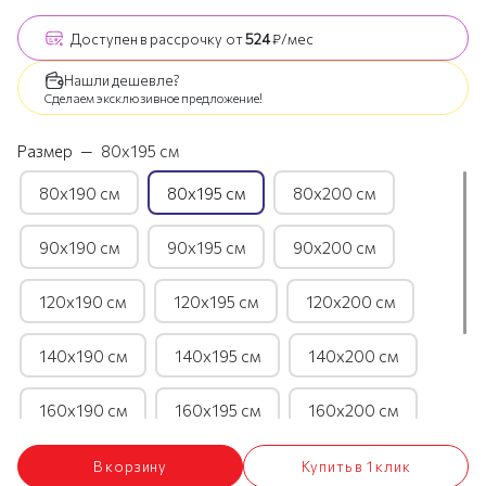
Доступен
в рассрочку
от
524
₽/мес
Нашли дешевле?
Сделаем эксклюзивное предложение!
Размер
—
80х195 см
80х190 см
80х195 см
80х200 см
90х190 см
90х195 см
90х200 см
120х190 см
120х195 см
120х200 см
140х190 см
140х195 см
140х200 см
160х190 см
160х195 см
160х200 см
180х190 см
180х195 см
180х200 см
В корзину
Купить в 1 клик