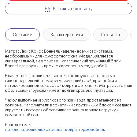
Рассчитать доставку
200х190 см
200х195 см
200х200 см
Описание
Характеристики
Доставка
Матрас Люкс Кокос Боннель наделен всеми свойствами,
необходимыми для комфортного сна. Модель является
универсальной, в ее основе – классический пружинный блок
Bonnel, где пружины прочно скреплены между собой.
В качестве наполнителя так же используются полностью
гипоаллергенный терморегулирующий слой, прослойка из
латексированной кокосовой койры и ортопены. Матрас устойчив
к большим нагрузкам и имеет долгий срок эксплуатации.
Чехол выполнен из хлопкового жаккарда, простеганного на
холконе. Наполнители в сочетании с пружинным блоком создают
упругость, которая обеспечивает равномерную нагрузку и
комфортный сон.
Наполнитель:
ортопена,
боннель,
кокосовая койра,
термовойлок