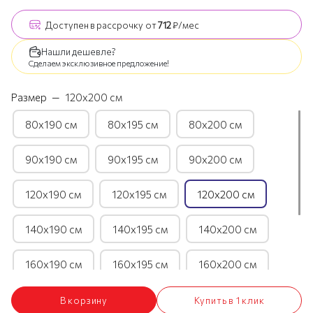
Доступен
в рассрочку
от
712
₽/мес
Нашли дешевле?
Сделаем эксклюзивное предложение!
Размер
—
120х200 см
80х190 см
80х195 см
80х200 см
90х190 см
90х195 см
90х200 см
120х190 см
120х195 см
120х200 см
140х190 см
140х195 см
140х200 см
160х190 см
160х195 см
160х200 см
180х190 см
180х195 см
180х200 см
В корзину
Купить в 1 клик