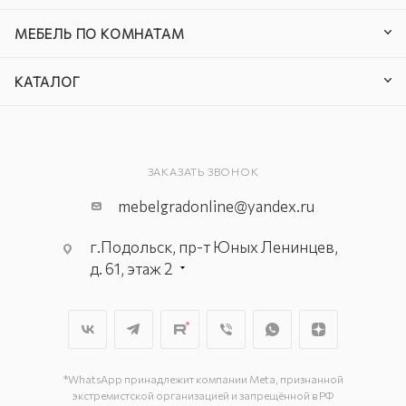
МЕБЕЛЬ ПО КОМНАТАМ
КАТАЛОГ
ЗАКАЗАТЬ ЗВОНОК
mebelgradonline@yandex.ru
г.Подольск, пр-т Юных Ленинцев,
д. 61, этаж 2
г. Мытищи, пр-т Олимпийский, вл.
29, стр.1, 2 этаж, секция Г-1
г. Подольск, ул. Станционная, д. 11
г. Подольск, ул. Загородная, д. 1
*WhatsApp принадлежит компании Meta, признанной
экстремистской организацией и запрещённой в РФ