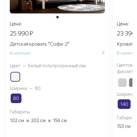
Цена:
Цена:
25 990
₽
23 390
Детская кровать "Софи-2"
Кровать
В наличии
В наличи
Цветовое
Цвет
—
Белый полупрозрачный лак
фиолето
Ширина
—
80
Ширина
80
140
Габариты
Габариты
×
×
102
см
202
см
156
см
×
153
см