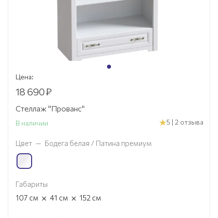
Цена:
18 690
₽
Стеллаж "Прованс"
5 | 2 отзыва
В наличии
Цвет
—
Бодега белая / Патина премиум
Габариты
×
×
107
см
41
см
152
см