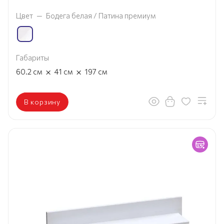
Цвет
—
Бодега белая / Патина премиум
Габариты
×
×
60.2
см
41
см
197
см
В корзину