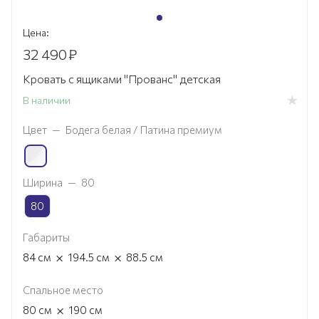
Цена:
32 490
₽
Кровать с ящиками "Прованс" детская
В наличии
Цвет
—
Бодега белая / Патина премиум
Ширина
—
80
80
Габариты
×
×
84
см
194.5
см
88.5
см
Спальное место
×
80
см
190
см