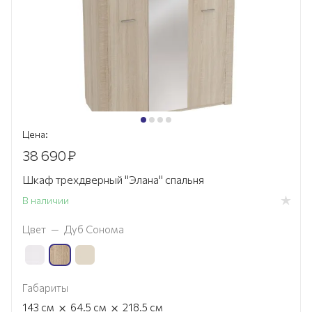
Цена:
38 690
₽
Шкаф трехдверный "Элана" спальня
В наличии
Цвет
—
Дуб Сонома
Габариты
×
×
143
см
64.5
см
218.5
см