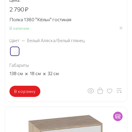
Цена:
2 790
₽
Полка 1380 "Кёльн" гостиная
В наличии
Цвет
—
Белый Аляска/Белый глянец
Габариты
×
×
138
см
18
см
32
см
В корзину