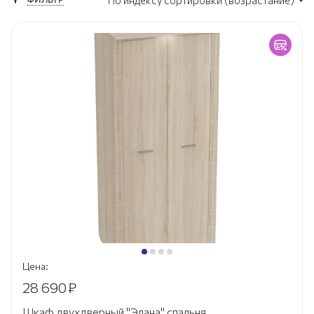
По индексу сортировки (возрастание)
Цена:
28 690
₽
Шкаф двухдверный "Элана" спальня