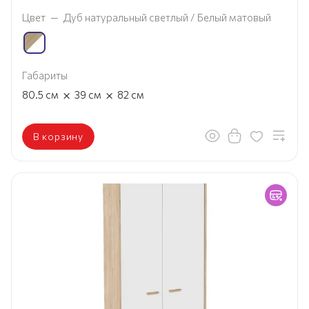
Цвет
—
Дуб натуральный светлый / Белый матовый
Габариты
×
×
80.5
см
39
см
82
см
В корзину