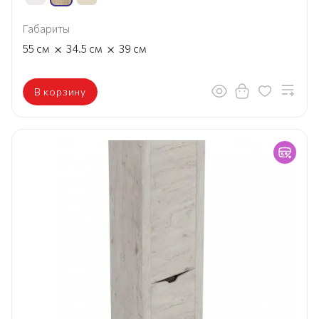
Габариты
×
×
55
см
34.5
см
39
см
В корзину