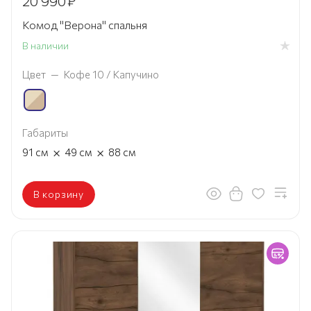
20 990
₽
Комод "Верона" спальня
В наличии
Цвет
—
Кофе 10 / Капучино
Габариты
×
×
91
см
49
см
88
см
В корзину