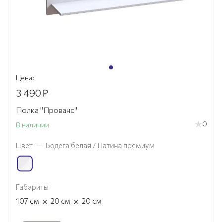
Цена:
3 490
₽
Полка "Прованс"
0
В наличии
Цвет
—
Бодега белая / Патина премиум
Габариты
×
×
107
см
20
см
20
см