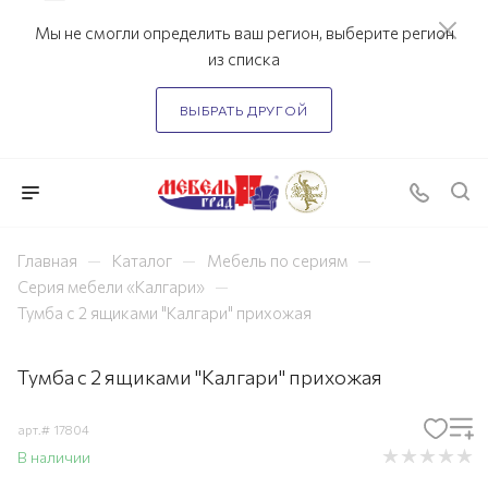
Мы не смогли определить ваш регион, выберите регион
из списка
ВЫБРАТЬ ДРУГОЙ
—
—
—
Главная
Каталог
Мебель по сериям
—
Серия мебели «Калгари»
Тумба с 2 ящиками "Калгари" прихожая
Тумба с 2 ящиками "Калгари" прихожая
арт.#
17804
В наличии