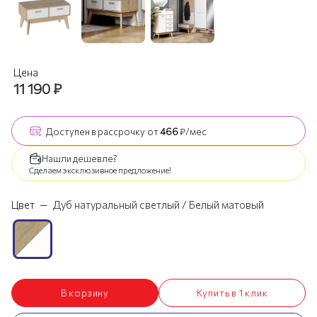
Цена
11 190
₽
Доступен
в рассрочку
от
466
₽/мес
Нашли дешевле?
Сделаем эксклюзивное предложение!
Цвет
—
Дуб натуральный светлый / Белый матовый
В корзину
Купить в 1 клик