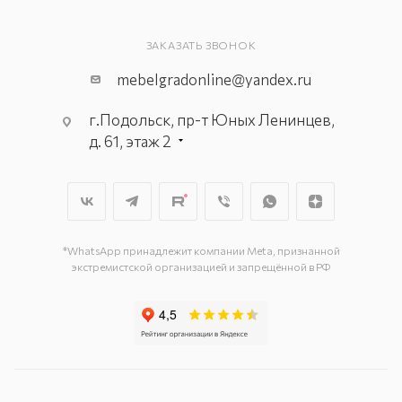
ЗАКАЗАТЬ ЗВОНОК
mebelgradonline@yandex.ru
г.Подольск, пр-т Юных Ленинцев,
д. 61, этаж 2
г. Мытищи, пр-т Олимпийский, вл.
29, стр.1, 2 этаж, секция Г-1
г. Подольск, ул. Станционная, д. 11
г. Подольск, ул. Загородная, д. 1
*WhatsApp принадлежит компании Meta, признанной
экстремистской организацией и запрещённой в РФ