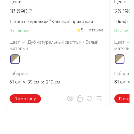
Цена:
Цена:
18 690
₽
26 190
Шкаф с зеркалом "Калгари" прихожая
Шкаф "К
5 | 1 отзыва
В наличии
В наличи
Цвет
—
Дуб натуральный светлый / Белый
Цвет
—
матовый
матовый
Габариты
Габариты
×
×
×
51
см
39
см
210
см
81
см
В корзину
В корз