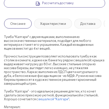
Рассчитать доставку
Описание
Характеристики
Доставка
Тумба "Калгари" с двумя ящиками, выполненная из
высококачественных материалов, подойдет для любого
интерьера и станет его украшением. Каждый из выдвижных
ящиков вместит до 4 кг вещей.
Прочность конструкции позволяет использовать тумбу и как
столик в комнате, и даже как банкетку рядом с вешалкой: крышка
выдерживает нагрузку до 80 кг. Высокие стильные опоры из
массива березы, выглядит легко и изящно, не утяжеляя
пространство. Каркас выполнен из ЛДСП цвета натурального
дуба, а белоснежные фасады ящиков - из МДФ. Ручки из массива
березы привносят в художественное решение гармоничный
завершающий штрих.
Тумба “Калгари” - это идеальное решение для тех, кто хочет
сделать свою прихожую уютной, функциональной и стильной.
Хорошо сочетается с
вешалкой "Калгари"
.
Материал: