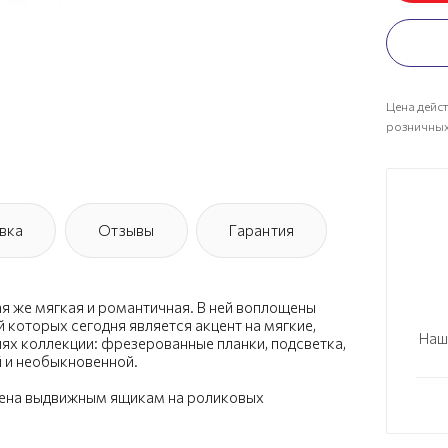
Цена дейст
розничных
вка
Отзывы
Гарантия
ая же мягкая и романтичная. В ней воплощены
 которых сегодня является акцент на мягкие,
Наш
лях коллекции: фрезерованные планки, подсветка,
й и необыкновенной.
щена выдвижным ящикам на роликовых