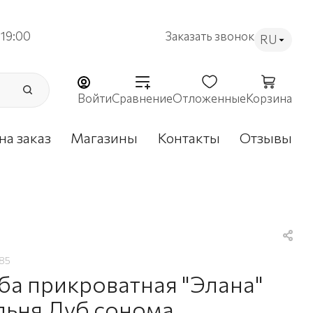
19:00
Заказать звонок
RU
Войти
Сравнение
Отложенные
Корзина
на заказ
Магазины
Контакты
Отзывы
85
ба прикроватная "Элана"
льня Дуб сонома