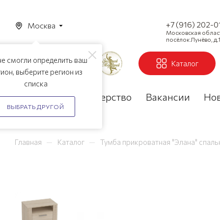
+7 (916) 202-0
Москва
Московская область
посёлок Лунёво, д.1
е смогли определить ваш
Каталог
ион, выберите регион из
списка
Акции
Партнерство
Вакансии
Но
ВЫБРАТЬ ДРУГОЙ
—
—
Главная
Каталог
Тумба прикроватная "Элана" спаль