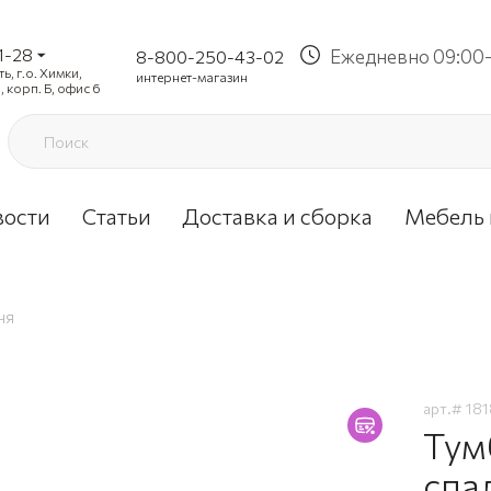
1-28
Ежедневно 09:00-
8-800-250-43-02
, г.о. Химки,
интернет-магазин
, корп. Б, офис 6
вости
Статьи
Доставка и сборка
Мебель 
ня
арт.#
181
Тум
спа