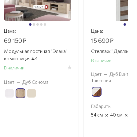
Цена:
Цена:
69 150
₽
15 690
₽
Модульная гостиная "Элана"
Стеллаж "Даллас" с
композиция #4
В наличии
В наличии
Цвет
—
Дуб Винтерб
Таксония
Цвет
—
Дуб Сонома
Габариты
×
×
54
см
40
см
21