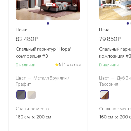
Цена:
Цена:
82 480
₽
79 850
₽
Спальный гарнитур "Нора"
Спальный гарн
композиция #3
композиция #
5 | 1 отзыва
В наличии
В наличии
Цвет
—
Металл Бруклин /
Цвет
—
Дуб Ви
Графит
Таксония
Спальное место
Спальное мест
×
×
160
см
200
см
160
см
200