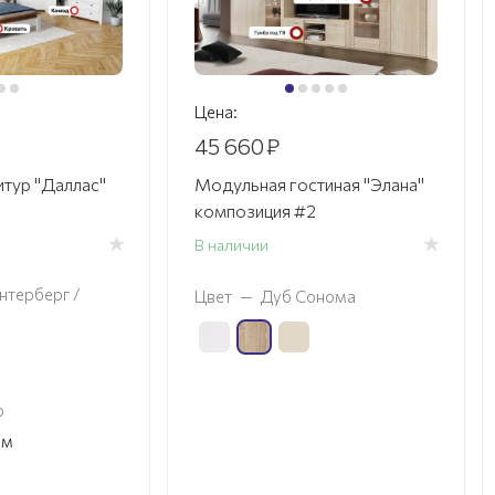
Цена:
45 660
₽
итур "Даллас"
Модульная гостиная "Элана"
3
композиция #2
В наличии
нтерберг /
Цвет
—
Дуб Сонома
о
см