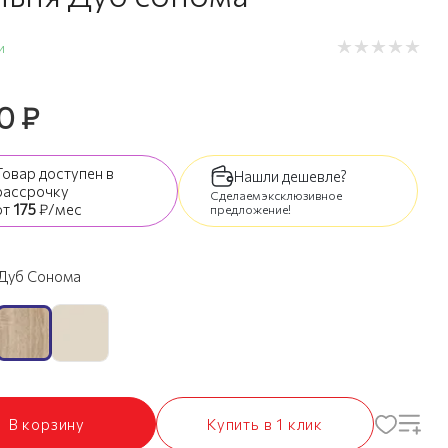
и
90
₽
Товар доступен
в
Нашли дешевле?
рассрочку
Сделаем эксклюзивное
от
175
₽/мес
предложение!
Дуб Сонома
В корзину
Купить в 1 клик