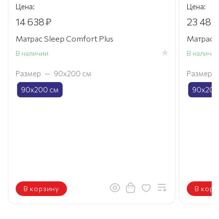
Цена:
Цена:
14 638
₽
23 480
Матрас Sleep Comfort Plus
Матрас R
В наличии
В наличи
Размер
—
90х200 см
Размер
90х200 см
90х200
В корзину
В корз