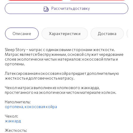
Рассчитать доставку
200х190 см
200х195 см
200х200 см
Описание
Характеристики
Доставка
Sleep Story – матрас с одинаковыми сторонами жесткости.
Матрас является беспружинным, основой служит чередование
слоев экологически чистых материалов: кокосовой плиты и
ортопены.
Латексированная кокосовая койра придает дополнительную
жесткость и долговечность матрасу.
Чехол матраса выполнен из хлопкового жаккарда,
простеганного на экологически чистом материале холкон.
Наполнитель:
ортопена,
кокосовая койра
Чехол:
жаккард
Жесткость: