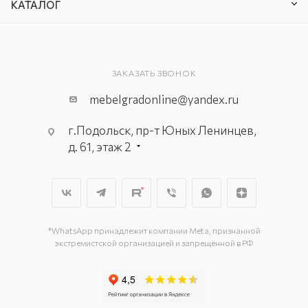
КАТАЛОГ
ЗАКАЗАТЬ ЗВОНОК
mebelgradonline@yandex.ru
г.Подольск, пр-т Юных Ленинцев,
д. 61, этаж 2
г. Мытищи, пр-т Олимпийский, вл.
29, стр.1, 2 этаж, секция Г-1
г. Подольск, ул. Станционная, д. 11
г. Подольск, ул. Загородная, д. 1
*WhatsApp принадлежит компании Meta, признанной
экстремистской организацией и запрещённой в РФ