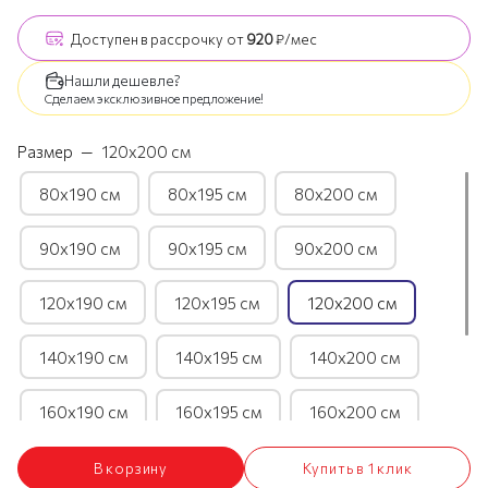
Доступен
в рассрочку
от
920
₽/мес
Нашли дешевле?
Сделаем эксклюзивное предложение!
Размер
—
120х200 см
80х190 см
80х195 см
80х200 см
90х190 см
90х195 см
90х200 см
120х190 см
120х195 см
120х200 см
140х190 см
140х195 см
140х200 см
160х190 см
160х195 см
160х200 см
180х190 см
180х195 см
180х200 см
В корзину
Купить в 1 клик