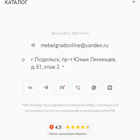
КАТАЛОГ
ЗАКАЗАТЬ ЗВОНОК
mebelgradonline@yandex.ru
г.Подольск, пр-т Юных Ленинцев,
д. 61, этаж 2
г. Мытищи, пр-т Олимпийский, вл.
29, стр.1, 2 этаж, секция Г-1
г. Подольск, ул. Станционная, д. 11
г. Подольск, ул. Загородная, д. 1
*WhatsApp принадлежит компании Meta, признанной
экстремистской организацией и запрещённой в РФ