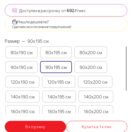
Доступен
в рассрочку
от
692
₽/мес
Нашли дешевле?
Сделаем эксклюзивное предложение!
Размер
—
90х195 см
80х190 см
80х195 см
80х200 см
90х190 см
90х195 см
90х200 см
120х190 см
120х195 см
120х200 см
140х190 см
140х195 см
140х200 см
160х190 см
160х195 см
160х200 см
180х190 см
180х195 см
180х200 см
В корзину
Купить в 1 клик