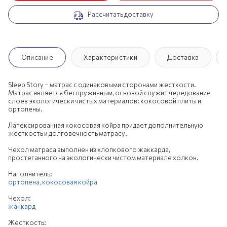
Рассчитать доставку
200х190 см
200х195 см
200х200 см
Описание
Характеристики
Доставка
Sleep Story – матрас с одинаковыми сторонами жесткости.
Матрас является беспружинным, основой служит чередование
слоев экологически чистых материалов: кокосовой плиты и
ортопены.
Латексированная кокосовая койра придает дополнительную
жесткость и долговечность матрасу.
Чехол матраса выполнен из хлопкового жаккарда,
простеганного на экологически чистом материале холкон.
Наполнитель:
ортопена,
кокосовая койра
Чехол:
жаккард
Жесткость: