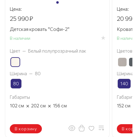
Цена:
Цена:
25 990
₽
20 990
Детская кровать "Софи-2"
Кровать
В наличии
В наличи
Цвет
—
Белый полупрозрачный лак
Цветовое
Ширина
—
80
Ширина
80
140
Габариты
Габариты
×
×
×
102
см
202
см
156
см
152
см
В корзину
В корз