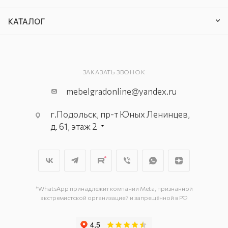
КАТАЛОГ
ЗАКАЗАТЬ ЗВОНОК
mebelgradonline@yandex.ru
г.Подольск, пр-т Юных Ленинцев,
д. 61, этаж 2
г. Мытищи, пр-т Олимпийский, вл.
29, стр.1, 2 этаж, секция Г-1
г. Подольск, ул. Станционная, д. 11
г. Подольск, ул. Загородная, д. 1
*WhatsApp принадлежит компании Meta, признанной
экстремистской организацией и запрещённой в РФ