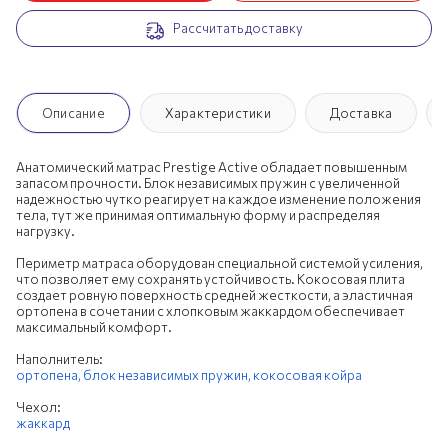
Рассчитать доставку
200х190 см
200х195 см
200х200 см
Описание
Характеристики
Доставка
Анатомический матрас Prestige Active обладает повышенным
запасом прочности. Блок независимых пружин с увеличенной
надежностью чутко реагирует на каждое изменение положения
тела, тут же принимая оптимальную форму и распределяя
нагрузку.
Периметр матраса оборудован специальной системой усиления,
что позволяет ему сохранять устойчивость. Кокосовая плита
создает ровную поверхность средней жесткости, а эластичная
ортопена в сочетании с хлопковым жаккардом обеспечивает
максимальный комфорт.
Наполнитель:
ортопена,
блок независимых пружин,
кокосовая койра
Чехол:
жаккард