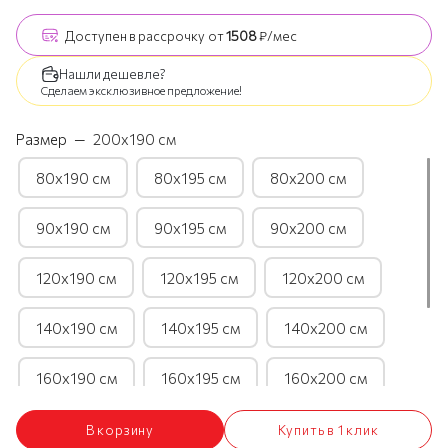
Доступен
в рассрочку
от
1508
₽/мес
Нашли дешевле?
Сделаем эксклюзивное предложение!
Размер
—
200х190 см
80х190 см
80х195 см
80х200 см
90х190 см
90х195 см
90х200 см
120х190 см
120х195 см
120х200 см
140х190 см
140х195 см
140х200 см
160х190 см
160х195 см
160х200 см
180х190 см
180х195 см
180х200 см
В корзину
Купить в 1 клик