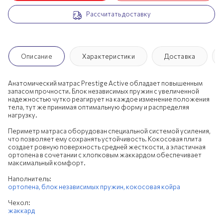
Рассчитать доставку
200х190 см
200х195 см
200х200 см
Описание
Характеристики
Доставка
Анатомический матрас Prestige Active обладает повышенным
запасом прочности. Блок независимых пружин с увеличенной
надежностью чутко реагирует на каждое изменение положения
тела, тут же принимая оптимальную форму и распределяя
нагрузку.
Периметр матраса оборудован специальной системой усиления,
что позволяет ему сохранять устойчивость. Кокосовая плита
создает ровную поверхность средней жесткости, а эластичная
ортопена в сочетании с хлопковым жаккардом обеспечивает
максимальный комфорт.
Наполнитель:
ортопена,
блок независимых пружин,
кокосовая койра
Чехол:
жаккард