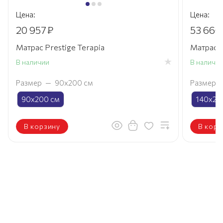
Цена:
Цена:
20 957
₽
53 666
Матрас Prestige Terapia
Матрас 
В наличии
В наличи
Размер
—
90х200 см
Размер
90х200 см
140х20
В корзину
В корз