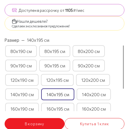
Доступен
в рассрочку
от
1105
₽/мес
Нашли дешевле?
Сделаем эксклюзивное предложение!
Размер
—
140х195 см
80х190 см
80х195 см
80х200 см
90х190 см
90х195 см
90х200 см
120х190 см
120х195 см
120х200 см
140х190 см
140х195 см
140х200 см
160х190 см
160х195 см
160х200 см
180х190 см
180х195 см
180х200 см
В корзину
Купить в 1 клик