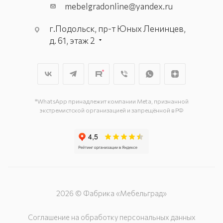
mebelgradonline@yandex.ru
г.Подольск, пр-т Юных Ленинцев,
д. 61, этаж 2
г. Мытищи, пр-т Олимпийский, вл.
29, стр.1, 2 этаж, секция Г-1
г. Подольск, ул. Станционная, д. 11
г. Подольск, ул. Загородная, д. 1
*WhatsApp принадлежит компании Meta, признанной
экстремистской организацией и запрещённой в РФ
2026 © Фабрика «Мебельград»
Соглашение на обработку персональных данных