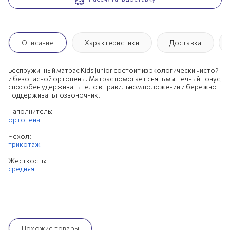
Описание
Характеристики
Доставка
Беспружинный матрас Kids Junior состоит из экологически чистой
и безопасной ортопены. Матрас помогает снять мышечный тонус,
способен удерживать тело в правильном положении и бережно
поддерживать позвоночник.
Наполнитель:
ортопена
Чехол:
трикотаж
Жесткость:
средняя
Похожие товары