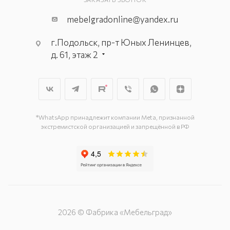
mebelgradonline@yandex.ru
г.Подольск, пр-т Юных Ленинцев,
д. 61, этаж 2
г. Мытищи, пр-т Олимпийский, вл.
29, стр.1, 2 этаж, секция Г-1
г. Подольск, ул. Станционная, д. 11
г. Подольск, ул. Загородная, д. 1
*WhatsApp принадлежит компании Meta, признанной
экстремистской организацией и запрещённой в РФ
2026 © Фабрика «Мебельград»