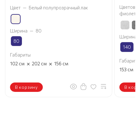
Цветовое
Цвет
—
Белый полупрозрачный лак
фиолето
Ширина
—
80
Ширина
80
140
Габариты
Габариты
×
×
102
см
202
см
156
см
×
153
см
В корзину
В корз