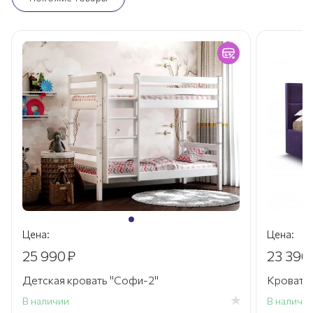
Цена:
Цена:
25 990
₽
23 390
Детская кровать "Софи-2"
Кровать
В наличии
В наличи