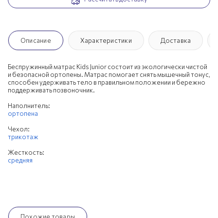
Описание
Характеристики
Доставка
Беспружинный матрас Kids Junior состоит из экологически чистой
и безопасной ортопены. Матрас помогает снять мышечный тонус,
способен удерживать тело в правильном положении и бережно
поддерживать позвоночник.
Наполнитель:
ортопена
Чехол:
трикотаж
Жесткость:
средняя
Похожие товары