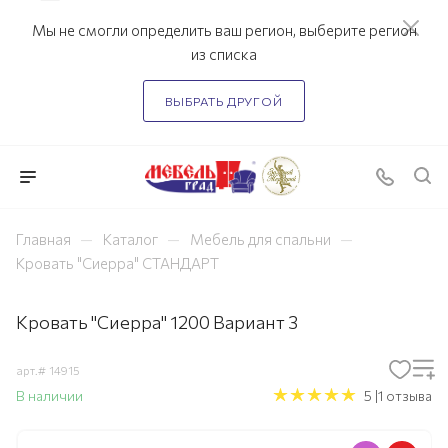
Мы не смогли определить ваш регион, выберите регион
из списка
ВЫБРАТЬ ДРУГОЙ
—
—
—
Главная
Каталог
Мебель для спальни
Кровать "Сиерра" СТАНДАРТ
Кровать "Сиерра" 1200 Вариант 3
арт.#
14915
В наличии
5 |1 отзыва