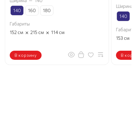
Ширина
—
140
Ширина
140
160
180
140
Габариты
Габариты
×
×
152
см
215
см
114
см
×
153
см
В корзину
В корз