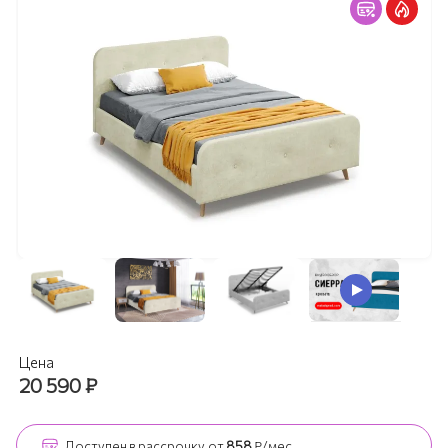
Цена
20 590
₽
Доступен
в рассрочку
от
858
₽/мес