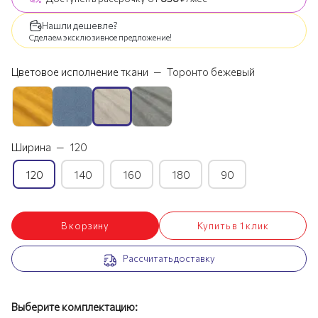
Нашли дешевле?
Сделаем эксклюзивное предложение!
Цветовое исполнение ткани
—
Торонто бежевый
Ширина
—
120
120
140
160
180
90
В корзину
Купить в 1 клик
Рассчитать доставку
Выберите комплектацию: