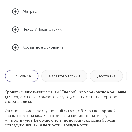
Матрас
Чехол / Наматрасник
Кроватное основание
Описание
Характеристики
Доставка
Кровать с мягким изголовьем “Сиерра” - это прекрасное решение
для тех, кто ценит комфорт и функциональность в интерьере
своей спальни.
Изголовье имеет закругленный силуэт, обтянут велюровой
тканью с пуговицами, что обеспечивает дополнительную
мягкость и уют. Высокие стильные ножки из массива березы
создадут ощущение легкости и воздушности.