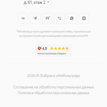
д. 61, этаж 2
г. Мытищи, пр-т Олимпийский, вл.
29, стр.1, 2 этаж, секция Г-1
г. Подольск, ул. Станционная, д. 11
г. Подольск, ул. Загородная, д. 1
*WhatsApp принадлежит компании Meta, признанной
экстремистской организацией и запрещённой в РФ
2026 © Фабрика «Мебельград»
Соглашение на обработку персональных данных
Политика обработки персональных данных