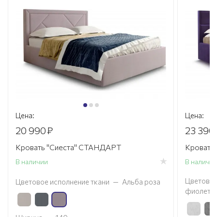
Цена:
Цена:
20 990
₽
23 390
Кровать "Сиеста" СТАНДАРТ
Кровать
В наличии
В наличи
Цветовое
Цветовое исполнение ткани
—
Альба роза
фиолето