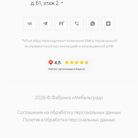
д. 61, этаж 2
г. Мытищи, пр-т Олимпийский, вл.
29, стр.1, 2 этаж, секция Г-1
г. Подольск, ул. Станционная, д. 11
г. Подольск, ул. Загородная, д. 1
*WhatsApp принадлежит компании Meta, признанной
экстремистской организацией и запрещённой в РФ
2026 © Фабрика «Мебельград»
Соглашение на обработку персональных данных
Политика обработки персональных данных