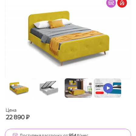
Цена
22 890
₽
Доступен
в рассрочку
от
954
₽/мес