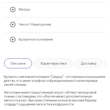
Матрас
Чехол / Наматрасник
Кроватное основание
Описание
Характеристики
Доставка
Кровать с мягким изголовьем “Сиерра” - это прекрасное решение
для тех, кто ценит комфорт и функциональность в интерьере
своей спальни.
Изголовье имеет закругленный силуэт, обтянут велюровой
тканью с пуговицами, что обеспечивает дополнительную
мягкость и уют. Высокие стильные ножки из массива березы
создадут ощущение легкости и воздушности.