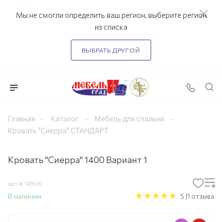
Мы не смогли определить ваш регион, выберите регион
из списка
ВЫБРАТЬ ДРУГОЙ
—
—
—
Главная
Каталог
Мебель для спальни
Кровать "Сиерра" СТАНДАРТ
Кровать "Сиерра" 1400 Вариант 1
арт.#
14906
В наличии
5 |1 отзыва