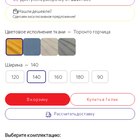
Нашли дешевле?
Сделаем эксклюзивное предложение!
Цветовое исполнение ткани
—
Торонто горчица
Ширина
—
140
120
140
160
180
90
В корзину
Купить в 1 клик
Рассчитать доставку
Выберите комплектацию: