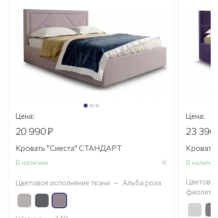
Цена:
Цена:
20 990
₽
23 390
Кровать "Сиеста" СТАНДАРТ
Кровать
В наличии
В наличи
Цветовое
Цветовое исполнение ткани
—
Альба роза
фиолето