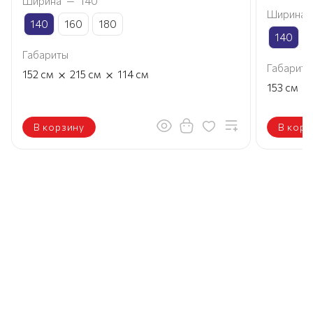
Ширина
—
140
Ширина
140
160
180
140
Габариты
Габариты
×
×
152
см
215
см
114
см
×
153
см
В корзину
В корз