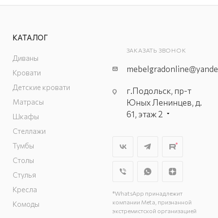
КАТАЛОГ
ЗАКАЗАТЬ ЗВОНОК
Диваны
mebelgradonline@yande
Кровати
Детские кровати
г.Подольск, пр-т
Матрасы
Юных Ленинцев, д.
61, этаж 2
Шкафы
г. Мытищи, пр-т
Стеллажи
Олимпийский, вл.
Тумбы
29, стр.1, 2 этаж,
Столы
секция Г-1
г. Подольск, ул.
Стулья
Станционная, д. 11
Кресла
*WhatsApp принадлежит
г. Подольск, ул.
компании Meta, признанной
Комоды
Загородная, д. 1
экстремистской организацией