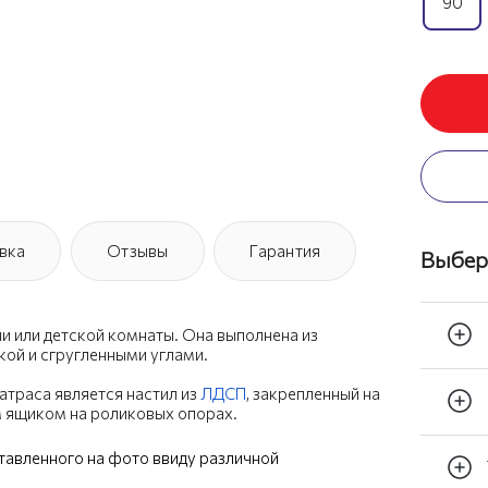
90
вка
Отзывы
Гарантия
Выбер
ни или детской комнаты. Она выполнена из
кой и сгругленными углами.
атраса является настил из
ЛДСП
, закрепленный на
 ящиком на роликовых опорах.
ставленного на фото ввиду различной