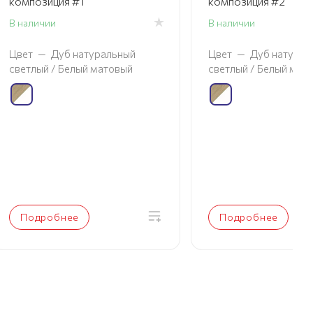
композиция #1
композиция #2
В наличии
В наличии
Цвет
—
Дуб натуральный
Цвет
—
Дуб натурал
светлый / Белый матовый
светлый / Белый мат
Подробнее
Подробнее