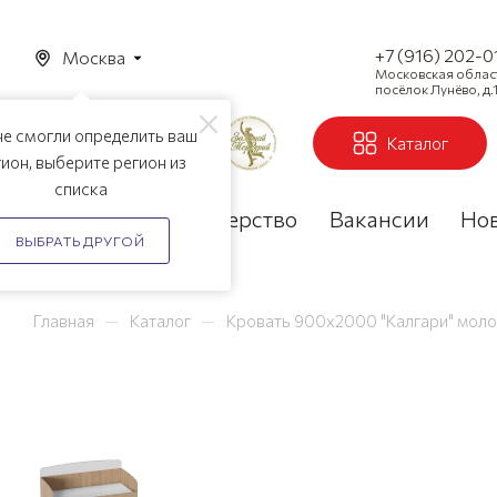
+7 (916) 202-0
Москва
Московская область
посёлок Лунёво, д.1
е смогли определить ваш
Каталог
ион, выберите регион из
списка
Акции
Партнерство
Вакансии
Но
ВЫБРАТЬ ДРУГОЙ
—
—
Главная
Каталог
Кровать 900х2000 "Калгари" мол