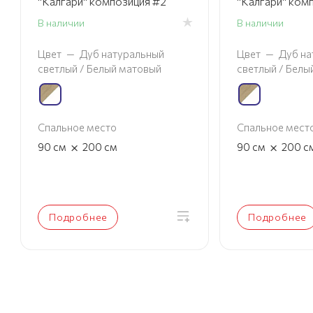
"Калгари" композиция #2
"Калгари" ком
В наличии
В наличии
Цвет
—
Дуб натуральный
Цвет
—
Дуб на
светлый / Белый матовый
светлый / Белы
Спальное место
Спальное мест
×
×
90
см
200
см
90
см
200
с
Подробнее
Подробнее