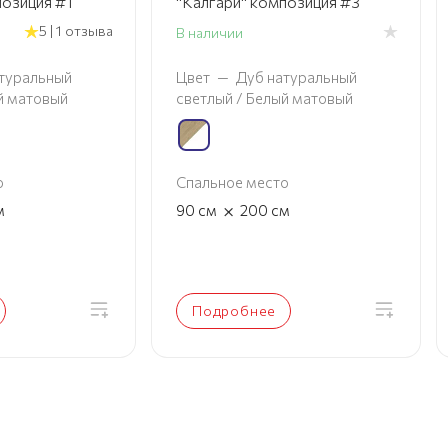
позиция #1
"Калгари" композиция #3
5 | 1 отзыва
В наличии
туральный
Цвет
—
Дуб натуральный
й матовый
светлый / Белый матовый
о
Спальное место
×
м
90
см
200
см
Подробнее