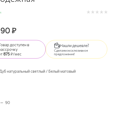
и
990
₽
Товар доступен
в
Нашли дешевле?
рассрочку
Сделаем эксклюзивное
от
875
₽/мес
предложение!
Дуб натуральный светлый / Белый матовый
—
90