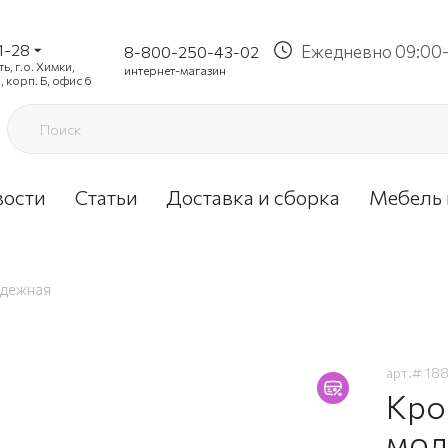
1-28
Ежедневно 09:00-
8-800-250-43-02
, г.о. Химки,
интернет-магазин
, корп. Б, офис 6
вости
Статьи
Доставка и сборка
Мебель 
одежная
арт.#
18
Кро
мол