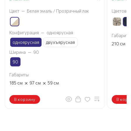
Цвет
—
Белая эмаль / Прозрачный лак
Цветовое
Конфигурация
—
одноярусная
Габариты
одноярусная
двухъярусная
×
210
см
Ширина
—
90
90
Габариты
×
×
185
см
97
см
59
см
В корзину
В корз