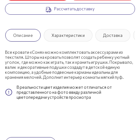
Рассчитать доставку
Описание
Характеристики
Доставка
Все кровати «Соня» можно комплектовать аксессуарами из
текстиля. Шторы на кровать позволят создать ребенку уютный
уголок, где можно как играть, так и хранить игрушки. Покрывало,
валик и декоративные подушки создадут в детской единую
композицию, а удобные подвесные карманы идеальны для
хранения мелочей. Дополнит интерьер комнаты мягкий пуф.
В реальности цвет изделия может отличаться от
представленного на фото ввиду различной
цветопередачи устройств просмотра