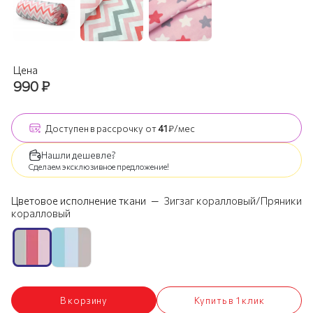
Цена
990
₽
Доступен
в рассрочку
от
41
₽/мес
Нашли дешевле?
Сделаем эксклюзивное предложение!
Цветовое исполнение ткани
—
Зигзаг коралловый/Пряники
коралловый
В корзину
Купить в 1 клик