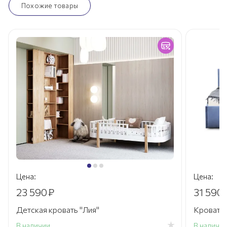
Похожие товары
Цена:
Цена:
23 590
₽
31 590
Детская кровать "Лия"
Кровать
В наличии
В наличи