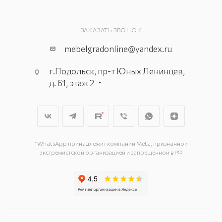
ЗАКАЗАТЬ ЗВОНОК
mebelgradonline@yandex.ru
г.Подольск, пр-т Юных Ленинцев,
д. 61, этаж 2
г. Мытищи, пр-т Олимпийский, вл.
29, стр.1, 2 этаж, секция Г-1
г. Подольск, ул. Станционная, д. 11
г. Подольск, ул. Загородная, д. 1
*WhatsApp принадлежит компании Meta, признанной
экстремистской организацией и запрещённой в РФ