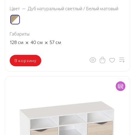
Цвет
—
Дуб натуральный светлый / Белый матовый
Габариты
×
×
128
см
40
см
57
см
В корзину