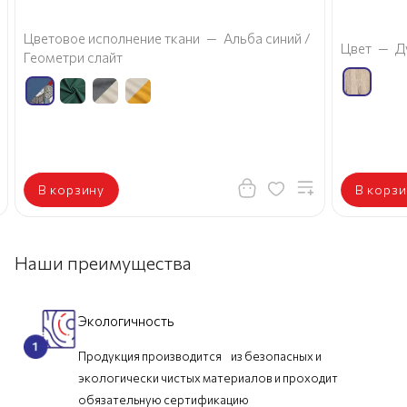
Цветовое исполнение ткани
—
Альба синий /
Цвет
—
Д
Геометри слайт
В корзину
В корзи
Наши преимущества
Экологичность
Продукция производится из безопасных и
экологически чистых материалов и проходит
обязательную сертификацию