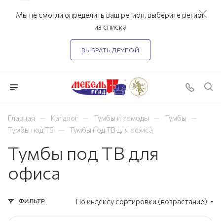
Мы не смогли определить ваш регион, выберите регион
из списка
ВЫБРАТЬ ДРУГОЙ
—
—
—
—
Главная
Каталог
Тумбы и комоды
Тумбы
—
Тумбы под ТВ
Тумбы под ТВ для офиса
Тумбы под ТВ для
офиса
ФИЛЬТР
По индексу сортировки (возрастание)