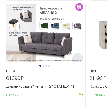
Цена:
Цена:
61 390
₽
21 190
₽
Диван-кровать "Анталия 2" СТАНДАРТ
Комод с 6
5
В наличии
В наличии
а