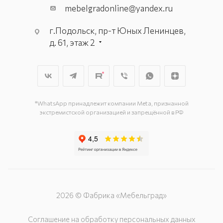
mebelgradonline@yandex.ru
г.Подольск, пр-т Юных Ленинцев,
д. 61, этаж 2
г. Мытищи, пр-т Олимпийский, вл.
29, стр.1, 2 этаж, секция Г-1
г. Подольск, ул. Станционная, д. 11
г. Подольск, ул. Загородная, д. 1
*WhatsApp принадлежит компании Meta, признанной
экстремистской организацией и запрещённой в РФ
2026 © Фабрика «Мебельград»
Соглашение на обработку персональных данных