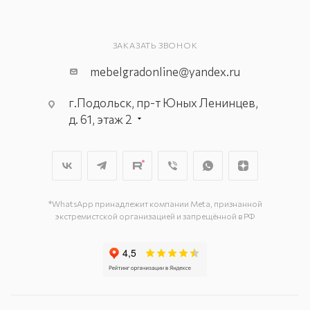
ЗАКАЗАТЬ ЗВОНОК
mebelgradonline@yandex.ru
г.Подольск, пр-т Юных Ленинцев,
д. 61, этаж 2
г. Мытищи, пр-т Олимпийский, вл.
29, стр.1, 2 этаж, секция Г-1
г. Подольск, ул. Станционная, д. 11
г. Подольск, ул. Загородная, д. 1
*WhatsApp принадлежит компании Meta, признанной
экстремистской организацией и запрещённой в РФ