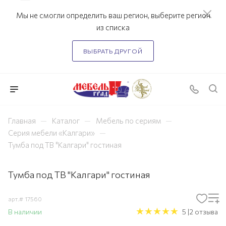
Мы не смогли определить ваш регион, выберите регион
из списка
ВЫБРАТЬ ДРУГОЙ
—
—
—
Главная
Каталог
Мебель по сериям
—
Серия мебели «Калгари»
Тумба под ТВ "Калгари" гостиная
Тумба под ТВ "Калгари" гостиная
арт.#
17560
В наличии
5 |2 отзыва