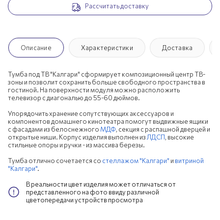
Рассчитать доставку
Описание
Характеристики
Доставка
Тумба под ТВ "Калгари" сформирует композиционный центр ТВ-
зоны и позволит сохранить больше свободного пространства в
гостиной. На поверхности модуля можно расположить
телевизор с диагональю до 55-60 дюймов.
Упорядочить хранение сопутствующих аксессуаров и
компонентов домашнего кинотеатра помогут выдвижные ящики
с фасадами из белоснежного
МДФ
, секция с распашной дверцей и
открытые ниши. Корпус изделия выполнен из
ЛДСП
, высокие
стильные опоры и ручки - из массива березы.
Тумба отлично сочетается со
стеллажом "Калгари"
и
витриной
"Калгари"
.
В реальности цвет изделия может отличаться от
представленного на фото ввиду различной
цветопередачи устройств просмотра