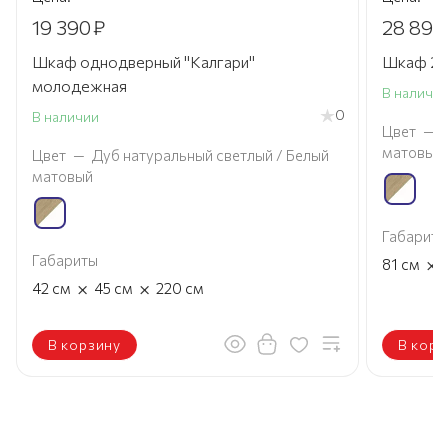
19 390
₽
28 890
Шкаф однодверный "Калгари"
Шкаф 2 д
молодежная
В наличи
0
В наличии
Цвет
—
матовый
Цвет
—
Дуб натуральный светлый / Белый
матовый
Габариты
Габариты
×
81
см
×
×
42
см
45
см
220
см
В корзину
В корз