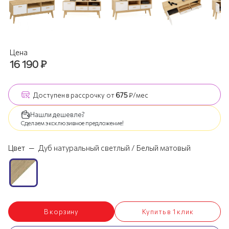
Цена
16 190
₽
Доступен
в рассрочку
от
675
₽/мес
Нашли дешевле?
Сделаем эксклюзивное предложение!
Цвет
—
Дуб натуральный светлый / Белый матовый
В корзину
Купить в 1 клик