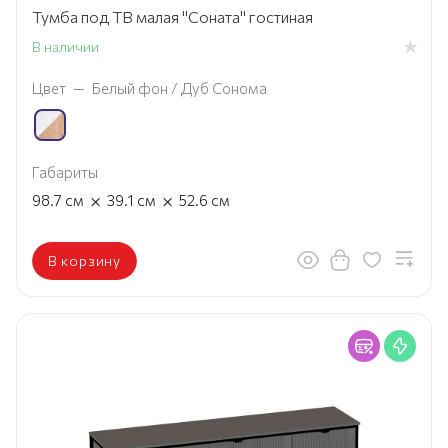
Тумба под ТВ малая "Соната" гостиная
В наличии
Цвет
—
Белый фон / Дуб Сонома
Габариты
×
×
98.7
см
39.1
см
52.6
см
В корзину