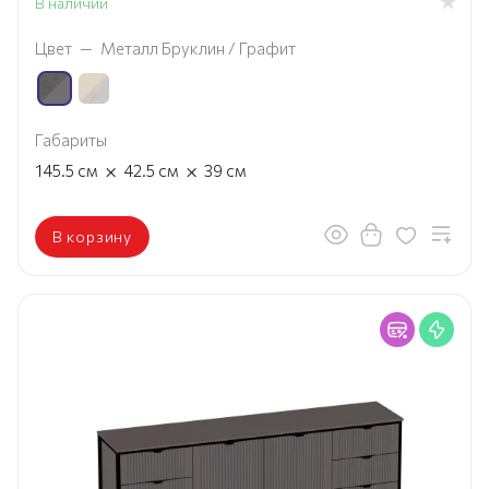
В наличии
Цвет
—
Металл Бруклин / Графит
Габариты
×
×
145.5
см
42.5
см
39
см
В корзину