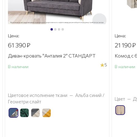
Цена:
Цена:
61 390
₽
21 190
₽
Диван-кровать "Анталия 2" СТАНДАРТ
Комод с 6
5
В наличии
В наличии
а
Цветовое исполнение ткани
—
Альба синий /
Цвет
—
Д
Геометри слайт