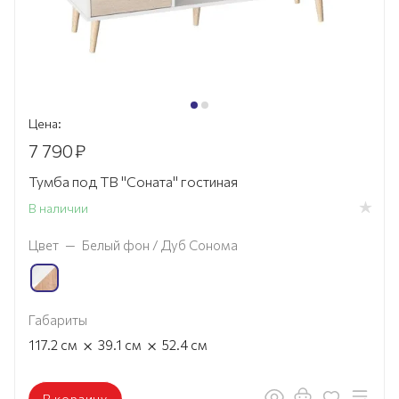
Цена:
7 790
₽
Тумба под ТВ "Соната" гостиная
В наличии
Цвет
—
Белый фон / Дуб Сонома
Габариты
×
×
117.2
см
39.1
см
52.4
см
В корзину