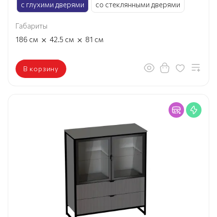
с глухими дверями
со стеклянными дверями
Габариты
×
×
186
см
42.5
см
81
см
В корзину