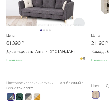
Цена:
Цена:
61 390
₽
21 190
₽
Диван-кровать "Анталия 2" СТАНДАРТ
Комод с 6
5
В наличии
В наличии
а
Цветовое исполнение ткани
—
Альба синий /
Цвет
—
Д
Геометри слайт