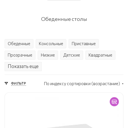
Обеденные столы
Обеденные
Консольные
Приставные
Прозрачные
Низкие
Детские
Квадратные
Показать еще
Прямоугольные
Раскладные
С полками
Круглые
С ящиками
Стеклянные
ФИЛЬТР
По индексу сортировки (возрастание)