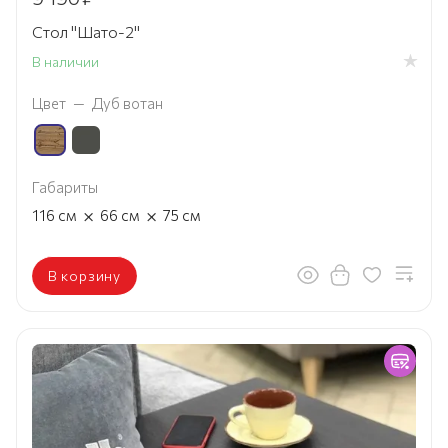
Стол "Шато-2"
В наличии
Цвет
—
Дуб вотан
Габариты
×
×
116
см
66
см
75
см
В корзину