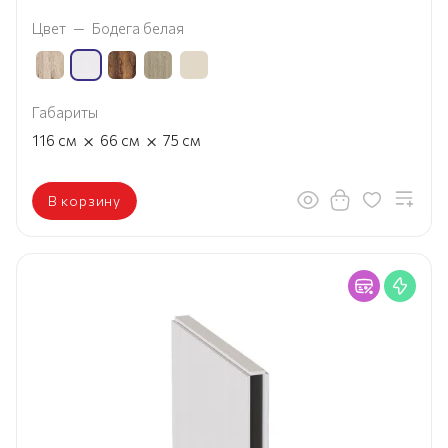
Цвет
—
Бодега белая
Габариты
×
×
116
см
66
см
75
см
В корзину