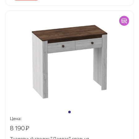
Цена:
8 190
₽
Туалетный столик "Даллас" спальня