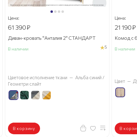
Цена:
Цена:
61 390
₽
21 190
₽
Диван-кровать "Анталия 2" СТАНДАРТ
Комод с 6
5
В наличии
В наличии
а
Цветовое исполнение ткани
—
Альба синий /
Цвет
—
Д
Геометри слайт
В корзину
В корзи