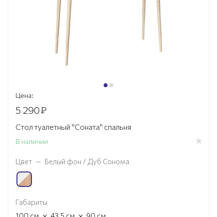
Цена:
5 290
₽
Стол туалетный "Соната" спальня
В наличии
Цвет
—
Белый фон / Дуб Сонома
Габариты
×
×
100
см
43.5
см
90
см