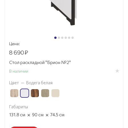
Цена:
8 690
₽
Стол раскладной "Брион №2"
В наличии
Цвет
—
Бодега белая
Габариты
×
×
131.8
см
90
см
74.5
см