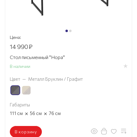
Цена:
14 990
₽
Стол письменный "Нора"
В наличии
Цвет
—
Металл Бруклин / Графит
Габариты
×
×
111
см
56
см
76
см
В корзину