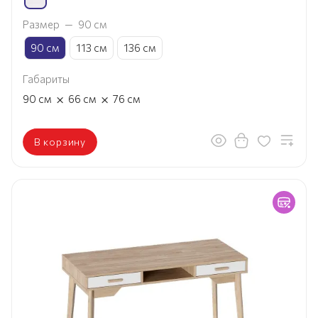
Размер
—
90 см
90 см
113 см
136 см
Габариты
×
×
90
см
66
см
76
см
В корзину